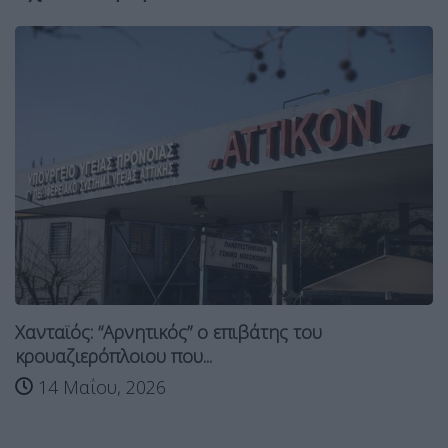
Γαλλία: Ά
στο Μπορντ
 “Αρνητικός” ο επιβάτης του
14 Μαΐ
όπλοιου που...
ου, 2026