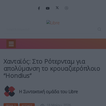
Home
Θέμα 5
Χανταϊός: Στο Ρότερνταμ…
Χανταϊός: Στο Ρότερνταμ για
απολύμανση το κρουαζιερόπλοιο
“Hondius”
Η Συντακτική ομάδα του Libre
18 Μαΐου, 2026
ΘΈΜΑ 5
ΚΌΣΜΟΣ