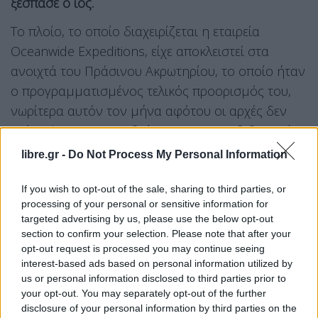
ξέσπασε ο ιός.
Το πλοίο, το οποίο διαχειρίζεται η εταιρεία
Oceanwide Expeditions, είχε αποκλειστεί στα
ανοιχτά του Πράσινου Ακρωτηρίου, το οποίο ήταν
ο προγραμματισμένος τελικός προορισμός του,
νωρίτερα αυτόν τον μήνα αφότου οι αρχές δεν
επέτρεψαν στους επιβαίνοντες να αποβιβαστούν
στην ξηρά λόγω του ξεσπάσματος του ιού.
Ο ΠΟΥ
libre.gr -
Do Not Process My Personal Information
και η ΕΕ ζήτησαν από την Ισπανία να διαχειριστεί
την απομάκρυνση των επιβατών του και μελών
If you wish to opt-out of the sale, sharing to third parties, or
processing of your personal or sensitive information for
του πληρώματός του στα Κανάρια Νησιά,
μετά
targeted advertising by us, please use the below opt-out
την οποία το πλοίο αναχώρησε για το Ρότερνταμ
section to confirm your selection. Please note that after your
με 23 μέλη πληρώματος και δύο μέλη ιατρικού
opt-out request is processed you may continue seeing
interest-based ads based on personal information utilized by
προσωπικού.
us or personal information disclosed to third parties prior to
your opt-out. You may separately opt-out of the further
Οι λιμενικές αρχές στο Ρότερνταμ ανακοίνωσαν
disclosure of your personal information by third parties on the