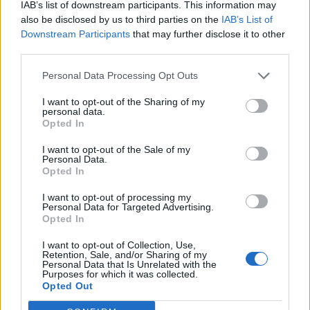
ότι έχουν στηθεί εγκαταστάσεις καραντίνας για
IAB’s list of downstream participants. This information may
also be disclosed by us to third parties on the
IAB’s List of
κάποια μέλη του πληρώματος που δεν είναι
Downstream Participants
that may further disclose it to other
Ολλανδοί υπήκοοι, αν και προς το παρόν δεν
third parties.
είναι σαφές αν θα παραμείνουν εκεί καθ’όλη την
Personal Data Processing Opt Outs
42ήμερη περίοδο καραντίνας. Στο πλοίο
προβλέπεται να γίνει απολύμανση.
I want to opt-out of the Sharing of my
personal data.
Opted In
Ο χανταϊός μεταδίδεται κυρίως από τρωκτικά,
αλλά σε σπάνιες περιπτώσεις και ύστερα από
I want to opt-out of the Sale of my
Personal Data.
παρατεταμένη, στενή επαφή μπορεί να μεταδοθεί
Opted In
από άνθρωπο σε άνθρωπο.
Η περίοδος επώασής
I want to opt-out of processing my
του μπορεί να διαρκέσει περίπου έξι εβδομάδες.
Personal Data for Targeted Advertising.
Opted In
Μέλη του πληρώματος και επιβάτες που έχουν
I want to opt-out of Collection, Use,
Retention, Sale, and/or Sharing of my
ήδη εγκαταλείψει το πλοίο όπως και άνθρωποι
Personal Data that Is Unrelated with the
Purposes for which it was collected.
που ήρθαν σε επαφή μαζί τους έχουν τεθεί σε
Opted Out
καραντίνα σε διάφορες χώρες στον κόσμο.