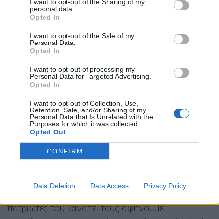
I want to opt-out of the Sharing of my
personal data.
Οι προτεραιότητες της επόμενης
Opted In
τετραετίας
I want to opt-out of the Sale of my
Personal Data.
Opted In
Ο δρόμος των μεταρρυθμίσεων πρέπει να
συνεχιστεί. Έχουμε ακόμα εκκρεμότητες από το
I want to opt-out of processing my
Personal Data for Targeted Advertising.
παρελθόν που πρέπει να λυθούν. Το 2030 πρέπει
Opted In
να έχουν τακτοποιηθεί και μόνο η ΝΔ είναι η
I want to opt-out of Collection, Use,
παράταξη που μπορεί να το κάνει πράξη.
Retention, Sale, and/or Sharing of my
Personal Data that Is Unrelated with the
Purposes for which it was collected.
Σταθερότητα, συνοχή, συνέχεια και συνέπεια ζητά
Opted Out
η κοινωνία
CONFIRM
Δεν πρέπει να γινόμαστε μέρος της τοξικότητας,
δεν μας αφορά ποιος θα είναι δεύτερος ή τρίτος,
Data Deletion
Data Access
Privacy Policy
εμείς είμαστε πρώτοι. Με τους λαϊκιστές και τους
πατριώτες του καναπέ, τους αφήνουμε