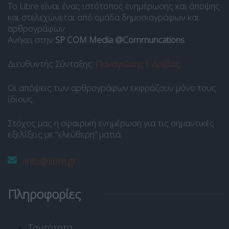
Το Libre είναι ένας ιστότοπος ενημέρωσης και άποψης
και στελεχώνεται από ομάδα δημοσιογράφων και
αρθρογράφων.
Ανήκει στην
SP COM Media @Communcations
.
Διευθυντής Σύνταξης:
Παναγιώτης Ι. Δρίβας
.
Οι απόψεις των αρθρογράφων εκφράζουν μόνο τους
ίδιους.
Στόχος μας η σφαιρική ενημέρωση για τις σημαντικές
εξελίξεις με “ελεύθερη” ματιά.
info@libre.gr
Πληροφορίες
Ταυτότητα