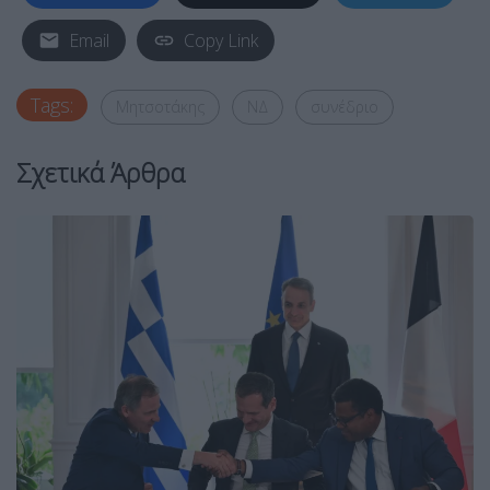
Email
Copy Link
Tags:
Μητσοτάκης
ΝΔ
συνέδριο
Σχετικά Άρθρα