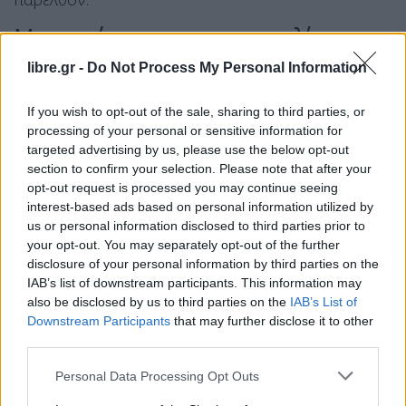
Μητσοτάκης για την αντιπολίτευση
libre.gr -
Do Not Process My Personal Information
-Ζητούν οι Έλληνες να τους εμπιστευτούν την
ώρα που η κοινωνία έχει τέσσερα βασικά
If you wish to opt-out of the sale, sharing to third parties, or
αιτήματα: σταθερότητα, συνοχή συνέπεια,
processing of your personal or sensitive information for
συνέχεια.
targeted advertising by us, please use the below opt-out
section to confirm your selection. Please note that after your
-Εμάς δεν μας αφορά ποιος θα είναι δεύτερος ή
opt-out request is processed you may continue seeing
τρίτος, εμείς είμαστε πρώτοι, αλλά για τη ΝΔ αυτή
interest-based ads based on personal information utilized by
η πρωτιά συνδυάζεται με μια λέξη μόνο: ευθύνη.
us or personal information disclosed to third parties prior to
your opt-out. You may separately opt-out of the further
Και ευθύνη σημαίνει δουλειά και αποτέλεσμα.
disclosure of your personal information by third parties on the
– Για τους λαϊκιστές, για τους πατριώτες του
IAB’s list of downstream participants. This information may
καναπέ, τους αφήνουμε αιχμάλωτους στα
also be disclosed by us to third parties on the
IAB’s List of
Downstream Participants
that may further disclose it to other
τηλεοπτικά πάνελ. Μην μπαίνετε σε πειρασμό να
third parties.
μπαίνετε σε μια αντιπαράθεση υψώνοντας τις
φωνές σας. Έχουμε πολλά επιχειρήματα για να
Personal Data Processing Opt Outs
εξηγήσουμε στους πολίτες