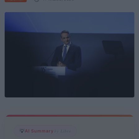
💡
AI Summary
by Libre