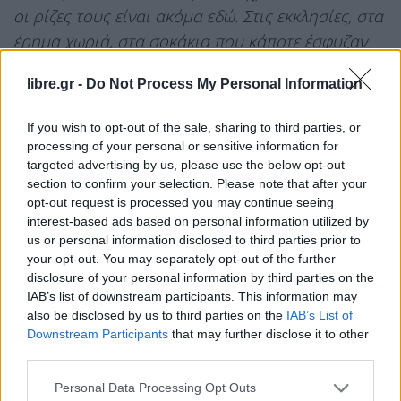
οι ρίζες τους είναι ακόμα εδώ. Στις εκκλησίες, στα
έρημα χωριά, στα σοκάκια που κάποτε έσφυζαν
από ζωή. Στο Προκόπι, στη Νεάπολη, στη
libre.gr -
Do Not Process My Personal Information
Μαλακοπή. Θέλω να ευχαριστήσω για αυτό το
μοναδικό οδοιπορικό τον Οικουμενικό
If you wish to opt-out of the sale, sharing to third parties, or
Πατριάρχη κ.κ. Βαρθολομαίο. Σήμερα μας έδωσε
processing of your personal or sensitive information for
την ιδιαίτερη χαρά να παρευρεθούμε στη
targeted advertising by us, please use the below opt-out
section to confirm your selection. Please note that after your
Δοξολογία στον Ιερό Ναό των Αγίων Θεοδώρων
opt-out request is processed you may continue seeing
Μαλακοπής. Εδώ βρίσκεται ένα κομμάτι της
interest-based ads based on personal information utilized by
ιστορίας του Ελληνισμού. Έχουμε ευθύνη να
us or personal information disclosed to third parties prior to
your opt-out. You may separately opt-out of the further
διατηρήσουμε τις μνήμες ζωντανές, γιατί οι λαοί
disclosure of your personal information by third parties on the
που ξεχνούν την ιστορία τους, χάνουν την
IAB’s list of downstream participants. This information may
ταυτότητά τους»
, αναφέρει ο κ. Ανδρουλάκης.
also be disclosed by us to third parties on the
IAB’s List of
Downstream Participants
that may further disclose it to other
third parties.
Facebook
Share on X
Bluesky
Personal Data Processing Opt Outs