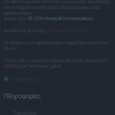
Το Libre είναι ένας ιστότοπος ενημέρωσης και άποψης
και στελεχώνεται από ομάδα δημοσιογράφων και
αρθρογράφων.
Ανήκει στην
SP COM Media @Communcations
.
Διευθυντής Σύνταξης:
Παναγιώτης Ι. Δρίβας
.
Οι απόψεις των αρθρογράφων εκφράζουν μόνο τους
ίδιους.
Στόχος μας η σφαιρική ενημέρωση για τις σημαντικές
εξελίξεις με “ελεύθερη” ματιά.
info@libre.gr
Πληροφορίες
Ταυτότητα