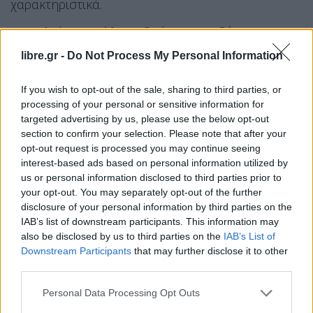
χαρακτηριστικά.
Ο κ. Πλεύρης στάθηκε ιδιαίτερα στο ζήτημα της
ασφάλειας και του μεταναστευτικού,
libre.gr -
Do Not Process My Personal Information
σημειώνοντας ότι η Νέα Δημοκρατία διαχρονικά
ενδιαφερόταν για «προστατευμένα σύνορα,
If you wish to opt-out of the sale, sharing to third parties, or
processing of your personal or sensitive information for
ισχυρή πατρίδα και ελεγχόμενο μεταναστευτικό».
targeted advertising by us, please use the below opt-out
Τόνισε ότι
η παράνομη μετανάστευση «δεν
section to confirm your selection. Please note that after your
μπορεί να είναι λύση για κανένα πρόβλημα γιατί
opt-out request is processed you may continue seeing
interest-based ads based on personal information utilized by
είναι η ίδια το πρόβλημα».
us or personal information disclosed to third parties prior to
your opt-out. You may separately opt-out of the further
«Ένα σκληροπυρηνικό Ισλάμ που
disclosure of your personal information by third parties on the
έρχεται επιθετικά στην Ευρώπη»
IAB’s list of downstream participants. This information may
also be disclosed by us to third parties on the
IAB’s List of
Αναφερόμενος στην Ευρώπη, είπε ότι το
Downstream Participants
that may further disclose it to other
third parties.
πρόβλημα δεν είναι απλώς η μετακίνηση
πληθυσμών αλλά «ένα σκληροπυρηνικό Ισλάμ που
Personal Data Processing Opt Outs
έρχεται επιθετικά στην Ευρώπη», προσθέτοντας ότι