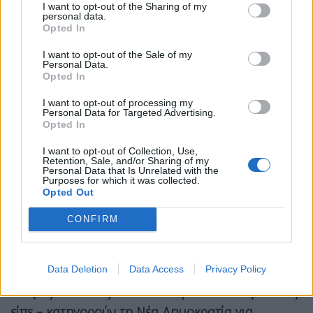
I want to opt-out of the Sharing of my
η Ευρώπη πρέπει να προστατευθεί.
personal data.
Opted In
Παράλληλα,
απέρριψε τη λογική ότι το
δημογραφικό μπορεί να λυθεί μέσω της
I want to opt-out of the Sale of my
Personal Data.
μετανάστευσης, υπογραμμίζοντας ότι «το
Opted In
δημογραφικό είναι εθνικό πρόβλημα και όχι
I want to opt-out of processing my
αριθμητικό».
Personal Data for Targeted Advertising.
Opted In
Ο Θάνος Πλεύρης ανέφερε ακόμη ότι στόχος της
I want to opt-out of Collection, Use,
κυβέρνησης είναι
να δημιουργηθούν οι
Retention, Sale, and/or Sharing of my
Personal Data that Is Unrelated with the
προϋποθέσεις ώστε να γεννιούνται περισσότεροι
Purposes for which it was collected.
Opted Out
Έλληνες
μέσω κινήτρων και πολιτικών στήριξης
της οικογένειας.
CONFIRM
Κλείνοντας την ομιλία του, ο υπουργός
Data Deletion
Data Access
Privacy Policy
Μετανάστευσης και Ασύλου δήλωσε πως
είναι
«δεξιός πολιτικός» και απάντησε σε όσους – όπως
είπε – κατηγορούν τη Νέα Δημοκρατία για