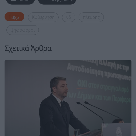
Tags:
Κυβερνηση
νδ
πλευρης
ψηφοφοροι
Σχετικά Άρθρα