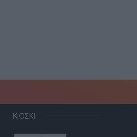
ο “Παπαγεωργίου”
Παλαιό Φάληρο:
δηγός μηχανής μετά από
Συνελήφθη ένα ακόμη
οχαίο...
μέλος της...
8 Αυγούστου, 2026
8 Αυγούστου, 2026
ΚΙΟΣΚΙ