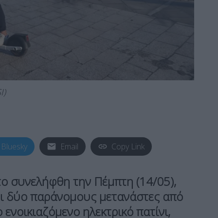
I)
Bluesky
Email
Copy Link
ο συνελήφθη την Πέμπτη (14/05),
ει δύο παράνομους
μετανάστες
από
ο ενοικιαζόμενο
ηλεκτρικό πατίνι
,