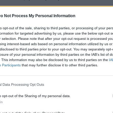
o Not Process My Personal Information
ς ομάδας ΔΙΑΣ που περιπολούσαν στην περιοχή
 σήμα στον 17χρονο οδηγό να σταματήσει
.
to opt-out of the sale, sharing to third parties, or processing of your per
τα και προσπάθησε να διαφύγει
μπαίνοντας
formation for targeted advertising by us, please use the below opt-out s
r selection. Please note that after your opt-out request is processed y
ενώ πέταξε από πάνω του έναν αναδιπλούμενο
eing interest-based ads based on personal information utilized by us or
disclosed to third parties prior to your opt-out. You may separately opt-
losure of your personal information by third parties on the IAB’s list of
. This information may also be disclosed by us to third parties on the
IA
Participants
that may further disclose it to other third parties.
l Data Processing Opt Outs
της ΔΙΑΣ, εγκλώβισαν και σταμάτησαν το πατίνι
ινε γνωστο,
οι μετανάστες είχαν περάσει
o opt-out of the Sharing of my personal data.
υ ποταμού Έβρου
, πριν από δύο μέρες,
αφού
In
ακινητή
.