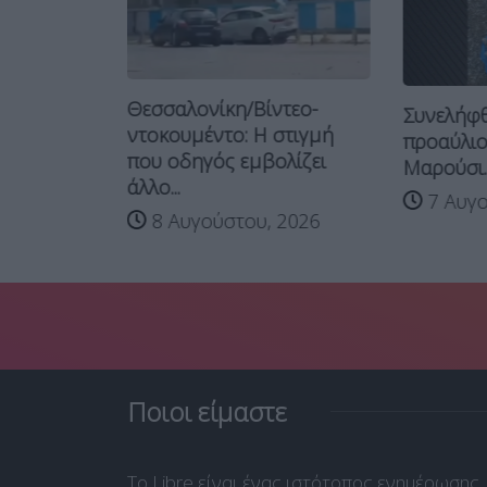
Θεσσαλονίκη/Βίντεο-
Συνελήφθ
ντοκουμέντο: Η στιγμή
υσιάζει
προαύλιο
που οδηγός εμβολίζει
η το
Μαρούσι..
άλλο...
7 Αυγο
8 Αυγούστου, 2026
 2026
Ποιοι είμαστε
Το Libre είναι ένας ιστότοπος ενημέρωσης