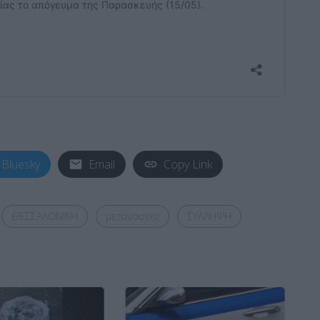
Bluesky
Email
Copy Link
ΘΕΣΣΑΛΟΝΙΚΗ
μεταναστες
ΣΥΛΛΗΨΗ