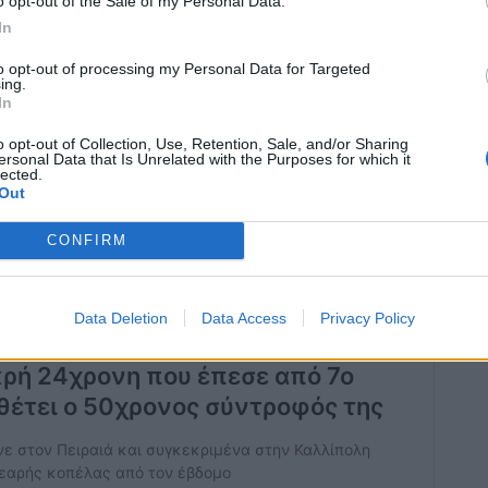
o opt-out of the Sale of my Personal Data.
η και διέμεναν προσωρινά σε διαμέρισμα στη
In
νου επίσης Αιγύπτιο
. Χθες οι λαθροδιακινητές
to opt-out of processing my Personal Data for Targeted
ο διαμέρισμα κι έτσι
ο 17χρονος Αιγύπτιος
ing.
In
ικό πατίνι
.
o opt-out of Collection, Use, Retention, Sale, and/or Sharing
ersonal Data that Is Unrelated with the Purposes for which it
lected.
Out
ουσιάστηκε στον εισαγγελέα
ο οποίος του
CONFIRM
ε να απολογηθεί σε ανακριτή.
Data Deletion
Data Access
Privacy Policy