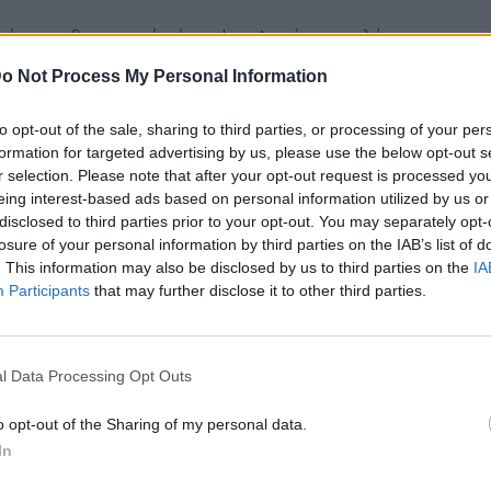
ανός πρωθυπουργός έγραψε: «Λυπάμαι πολύ που
ηλα, ευχαρίστησε τον Στρίτινγκ για τη
o Not Process My Personal Information
τη συμβολή του στην επιστροφή των Εργατικών
to opt-out of the sale, sharing to third parties, or processing of your per
formation for targeted advertising by us, please use the below opt-out s
r selection. Please note that after your opt-out request is processed y
eing interest-based ads based on personal information utilized by us or
disclosed to third parties prior to your opt-out. You may separately opt-
και θέλω να σας ευχαριστήσω για όλη τη
σκληρή
losure of your personal information by third parties on the IAB’s list of
στην κυβέρνηση όσο και για όσα πετύχατε ως
. This information may also be disclosed by us to third parties on the
IA
ικά.
Participants
that may further disclose it to other third parties.
 του πρώην υπουργού στο Εθνικό Σύστημα Υγείας
ότι συνέβαλε στη βελτίωση των
υπηρεσιών
l Data Processing Opt Outs
ροβλημάτων του συστήματος.
o opt-out of the Sharing of my personal data.
In