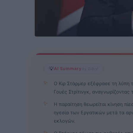
💡
AI Summary
by Libre
✨
Ο Κιρ Στάρμερ εξέφρασε τη λύπη τ
Γουές Στρίτινγκ, αναγνωρίζοντας 
✨
Η παραίτηση θεωρείται κίνηση πί
ηγεσία των Εργατικών μετά τα α
εκλογών.
✨