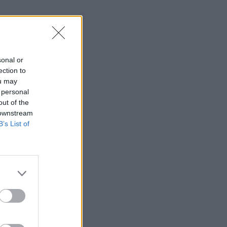
sonal or
ection to
ou may
 personal
out of the
 downstream
B’s List of