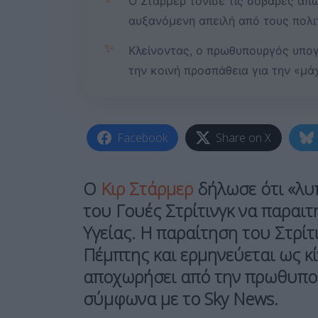
Ο Στάρμερ τόνισε τις σοβαρές απώ
αυξανόμενη απειλή από τους πολιτ
✨
Κλείνοντας, ο πρωθυπουργός υπογ
την κοινή προσπάθεια για την «μά
Facebook
Share on X
Ο
Κιρ Στάρμερ
δήλωσε ότι «λυπ
του
Γουές Στρίτινγκ
να παραιτ
Υγείας. Η παραίτηση του Στρίτ
Πέμπτης και ερμηνεύεται ως κ
αποχωρήσει από την πρωθυπουρ
σύμφωνα με το Sky News.