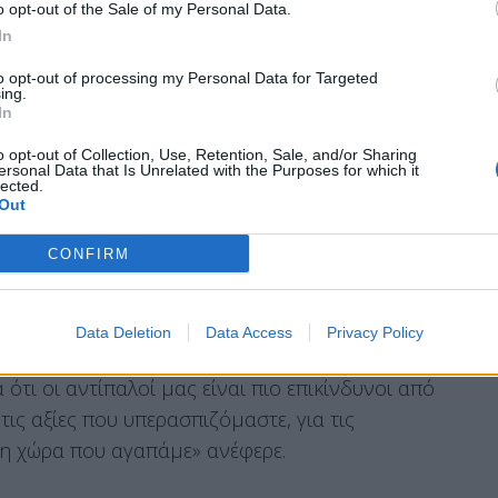
ίτερα αρνητικά αποτελέσματα των πρόσφατων
o opt-out of the Sale of my Personal Data.
όπου το κόμμα έχασε σχεδόν 1.500 έδρες, καθώς
In
α και δεκάδων τοπικών συμβουλίων στην Αγγλία.
to opt-out of processing my Personal Data for Targeted
ing.
ν της περασμένης εβδομάδας ήταν
εξαιρετικά
In
τοντας ότι πολλά στελέχη του κόμματος είδαν
o opt-out of Collection, Use, Retention, Sale, and/or Sharing
ersonal Data that Is Unrelated with the Purposes for which it
χάνουν τις έδρες τους.
lected.
Out
CONFIRM
ίσης ότι οι πολιτικοί αντίπαλοι των Εργατικών
ποτέ για τις αξίες του κόμματος και για τη
Data Deletion
Data Access
Privacy Policy
τι οι αντίπαλοί μας είναι πιο επικίνδυνοι από
τις αξίες που υπερασπιζόμαστε, για τις
τη χώρα που αγαπάμε» ανέφερε.