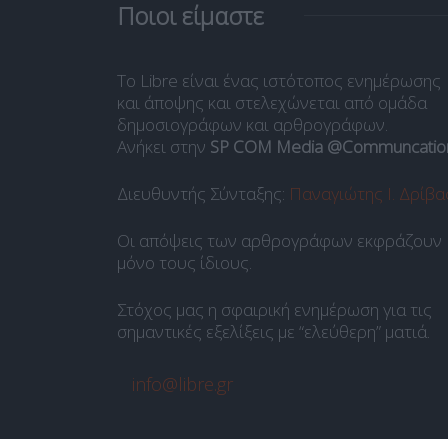
Ποιοι είμαστε
Το Libre είναι ένας ιστότοπος ενημέρωσης
και άποψης και στελεχώνεται από ομάδα
δημοσιογράφων και αρθρογράφων.
Ανήκει στην
SP COM Media @Communcatio
Διευθυντής Σύνταξης:
Παναγιώτης Ι. Δρίβα
Οι απόψεις των αρθρογράφων εκφράζουν
μόνο τους ίδιους.
Στόχος μας η σφαιρική ενημέρωση για τις
σημαντικές εξελίξεις με “ελεύθερη” ματιά.
info@libre.gr