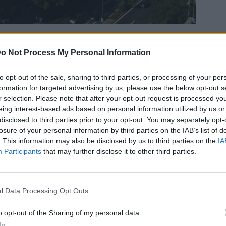
o Not Process My Personal Information
Bluesky
Email
Copy Link
to opt-out of the sale, sharing to third parties, or processing of your per
formation for targeted advertising by us, please use the below opt-out s
r selection. Please note that after your opt-out request is processed y
ματοποιηθεί το ντέρμπι
eing interest-based ads based on personal information utilized by us or
Κ στη Λεωφόρο την Κυριακή
disclosed to third parties prior to your opt-out. You may separately opt-
 αγωνιστική των πλέι οφ της Super
losure of your personal information by third parties on the IAB’s list of
. This information may also be disclosed by us to third parties on the
IA
Participants
that may further disclose it to other third parties.
ή αποκλεισμού της έδρας για μία αγωνιστική
l Data Processing Opt Outs
την ΑΕΚ, με την πράσινη ΠΑΕ να κάνει αίτημα
 ΔΕΑΒ, ώστε να έχει κόσμο στην τελευταία
o opt-out of the Sharing of my personal data.
In