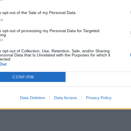
o opt-out of the Sale of my Personal Data.
In
ι το ντέρμπι στη Λεωφόρο θα γίνει κεκλεισμένων
to opt-out of processing my Personal Data for Targeted
ing.
In
έχει ταυτοποιήσει τους οπαδούς που είχαν ρίξει
o opt-out of Collection, Use, Retention, Sale, and/or Sharing
οινή, απαγορεύοντάς τους την είσοδο στο
ersonal Data that Is Unrelated with the Purposes for which it
lected.
Out
CONFIRM
Bluesky
Email
Copy Link
Data Deletion
Data Access
Privacy Policy