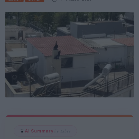
💡
AI Summary
by Libre