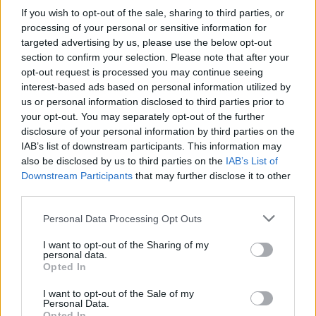
για τα παιδιά που είδε και η κοινωνική
If you wish to opt-out of the sale, sharing to third parties, or
processing of your personal or sensitive information for
λειτουργός. Προχώρησε η διαδικασία, τα πήρανε
targeted advertising by us, please use the below opt-out
για μια εβδομάδα, δύο και μετά τα ξαναέδωσαν
section to confirm your selection. Please note that after your
πίσω».
opt-out request is processed you may continue seeing
interest-based ads based on personal information utilized by
«Τους δίναμε ρούχα αλλά φορούσαν
us or personal information disclosed to third parties prior to
your opt-out. You may separately opt-out of the further
συνέχεια τα ίδια βρώμικα»
disclosure of your personal information by third parties on the
IAB’s list of downstream participants. This information may
Συγκλονιστική είναι και η μαρτυρία μητέρας
also be disclosed by us to third parties on the
IAB’s List of
συμμαθητών των παιδιών, η οποία περιέγραψε
Downstream Participants
that may further disclose it to other
third parties.
εικόνες ακραίας παραμέλησης.
«Τους δώσαμε
πόσες σακούλες ρούχα, έχει περάσει ολόκληρη η
Personal Data Processing Opt Outs
σχολική χρονιά, δεν έχουμε δει τα παιδιά να
I want to opt-out of the Sharing of my
φορέσουν ένα από τα ρούχα που δώσαμε».
personal data.
Opted In
Η ίδια αποκάλυψε ότι κάτοικοι της περιοχής
I want to opt-out of the Sale of my
προσπαθούσαν να βοηθήσουν την οικογένεια με
Personal Data.
Opted In