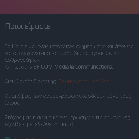
Ποιοι είμαστε
Το Libre είναι ένας ιστότοπος ενημέρωσης και άποψης
και στελεχώνεται από ομάδα δημοσιογράφων και
αρθρογράφων.
Ανήκει στην
SP COM Media @Communcations
.
Διευθυντής Σύνταξης:
Παναγιώτης Ι. Δρίβας
.
Οι απόψεις των αρθρογράφων εκφράζουν μόνο τους
ίδιους.
Στόχος μας η σφαιρική ενημέρωση για τις σημαντικές
εξελίξεις με “ελεύθερη” ματιά.