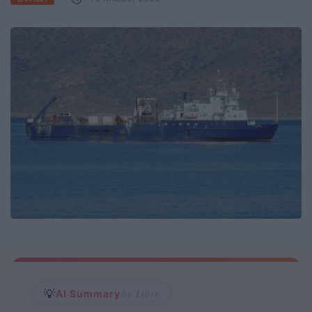
💡
AI Summary
by Libre