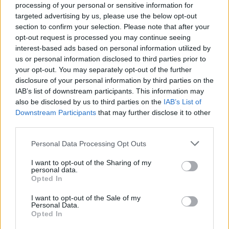
processing of your personal or sensitive information for
παρενόχληση του πλοίου, το οποίο εκτελεί
targeted advertising by us, please use the below opt-out
κανονικά τις εργασίες του.
section to confirm your selection. Please note that after your
opt-out request is processed you may continue seeing
Σημειώνεται ότι το
Ocean Linκ ε
ίχε ξεκινήσει τις
interest-based ads based on personal information utilized by
us or personal information disclosed to third parties prior to
υποθαλάσσιες έρευνες με βάση τη
NAVTEX471/26
your opt-out. You may separately opt-out of the further
που εξέδωσε ο σταθμός του Ηρακλείου ενώ είχε
disclosure of your personal information by third parties on the
πάρει άδειες από τις ελληνικές αρχές για εργασίες
IAB’s list of downstream participants. This information may
also be disclosed by us to third parties on the
IAB’s List of
πόντισης καλωδιών οπτικών ινών του ΟΤΕ στο
Downstream Participants
that may further disclose it to other
πλαίσιο του έργου «SEA-SPINE: High Speed
third parties.
Submarine Backbone for islands in the Aegean
Personal Data Processing Opt Outs
Sea»
I want to opt-out of the Sharing of my
personal data.
Opted In
I want to opt-out of the Sale of my
Personal Data.
Opted In