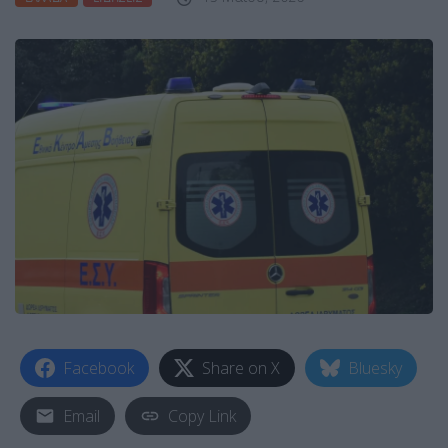
Facebook
Share on X
Bluesky
Email
Copy Link