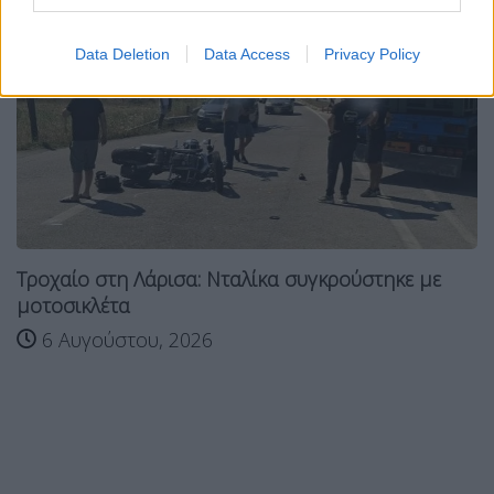
Data Deletion
Data Access
Privacy Policy
Τροχαίο στη Λάρισα: Νταλίκα συγκρούστηκε με
μοτοσικλέτα
6 Αυγούστου, 2026