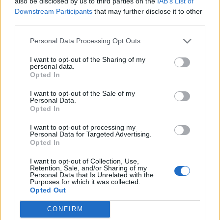
also be disclosed by us to third parties on the
IAB’s List of
Downstream Participants
that may further disclose it to other
third parties.
Personal Data Processing Opt Outs
I want to opt-out of the Sharing of my
personal data.
Opted In
Facebook
Share on X
Bluesky
I want to opt-out of the Sale of my
Personal Data.
Email
Copy Link
Opted In
I want to opt-out of processing my
Personal Data for Targeted Advertising.
Tags:
ΘΕΣΣΑΛΟΝΙΚΗ
ΜΗΧΑΝΗ
ΟΔΗΓΟΣ
Opted In
ΤΡΟΧΑΙΟ
I want to opt-out of Collection, Use,
Retention, Sale, and/or Sharing of my
Personal Data that Is Unrelated with the
Purposes for which it was collected.
Σχετικά Άρθρα
Opted Out
CONFIRM