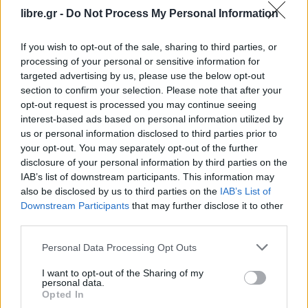
Θεσσαλονίκης. Οπότε η πόλη μένει μόνο με
libre.gr -
Do Not Process My Personal Information
την
Goldair
και την
DHL
», δήλωσε στα Μακεδονικά
If you wish to opt-out of the sale, sharing to third parties, or
Νέα ο κ.
Κωνσταντίνος Κουράκος
, Ταμίας της
processing of your personal or sensitive information for
Ένωσης Τουριστικών Πρακτόρων Μακεδονίας-
targeted advertising by us, please use the below opt-out
Θράκης ο οποίος ήταν παρών στη σημερινή
section to confirm your selection. Please note that after your
opt-out request is processed you may continue seeing
σύσκεψη. «
Το έργο της εταιρείας θα μεταφερθεί
interest-based ads based on personal information utilized by
αποκλειστικά στην Αθήνα. Το λυπηρό είναι ότι οι
us or personal information disclosed to third parties prior to
εργαζόμενοι αν δεν αποσπαστούν στην Αθήνα θα
your opt-out. You may separately opt-out of the further
disclosure of your personal information by third parties on the
χάσουν τη δουλειά τους
». Σύμφωνα με τον κ.
IAB’s list of downstream participants. This information may
Κουράκο η εταιρεία μεταφοράς εμπορευμάτων
also be disclosed by us to third parties on the
IAB’s List of
δεν αιτιολόγησε την αποχώρησή της από τη
Downstream Participants
that may further disclose it to other
third parties.
Θεσσαλονίκη, όπως για παράδειγμα έκανε η
Ryanair, καταγγέλλοντας υπερβολικές χρεώσεις
Personal Data Processing Opt Outs
στο αεροδρόμιο «Μακεδονία».
I want to opt-out of the Sharing of my
personal data.
Στη σύσκεψη εργασίας συμμετείχαν η Ένωση
Opted In