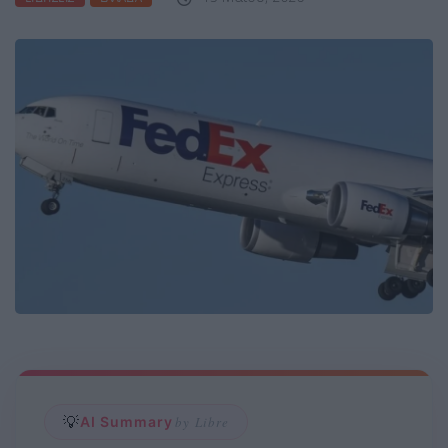
💡
AI Summary
by Libre