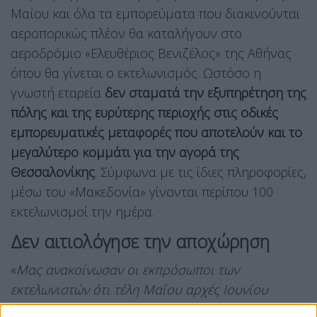
Μαΐου και όλα τα εμπορεύματα που διακινούνται
αεροπορικώς πλέον θα καταλήγουν στο
αεροδρόμιο «Ελευθέριος Βενιζέλος» της Αθήνας
όπου θα γίνεται ο εκτελωνισμός. Ωστόσο η
γνωστή εταρεία
δεν σταματά την εξυπηρέτηση της
πόλης και της ευρύτερης περιοχής στις οδικές
εμπορευματικές μεταφορές που αποτελούν και το
μεγαλύτερο κομμάτι για την αγορά της
Θεσσαλονίκης
. Σύμφωνα με τις ίδιες πληροφορίες,
μέσω του «Μακεδονία» γίνονται περίπου 100
εκτελωνισμοί την ημέρα.
Δεν αιτιολόγησε την αποχώρηση
«
Μας ανακοίνωσαν οι εκπρόσωποι των
εκτελωνιστών ότι τέλη Μαΐου αρχές Ιουνίου
αποχωρεί η FedEx από το αεροδρόμιο της