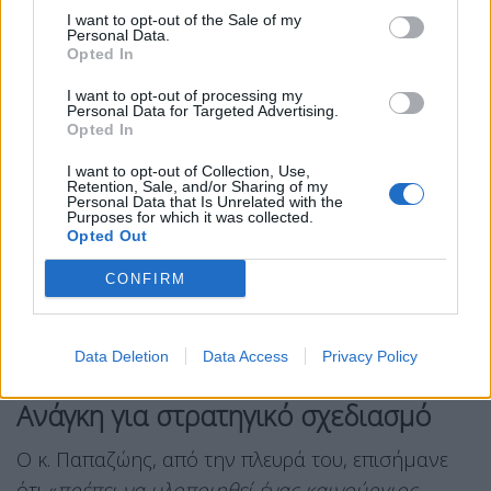
Τουριστικών Γραφείων Μακεδονίας – Θράκης, την
I want to opt-out of the Sale of my
οποία εκπροσώπησε ο κ. Κωνσταντίνος Κουράκος,
Personal Data.
Opted In
ο πρόεδρος της Ομοσπονδίας Τουρισμού Βορείου
Ελλάδος και αντιπρόεδρος του Συνδέσμου
I want to opt-out of processing my
Personal Data for Targeted Advertising.
Πρακτόρων Τουρισμού Μακεδονίας – Θράκης κ.
Opted In
Γιώτης Χαραλάμπους, ο πρόεδρος του Σωματείου
I want to opt-out of Collection, Use,
Ενοικιαζόμενων Δωματίων Σταυρού κ.
Retention, Sale, and/or Sharing of my
Personal Data that Is Unrelated with the
Κωνσταντίνος Παπαζώης, ο πρόεδρος του
Purposes for which it was collected.
Opted Out
Σωματείου Ενοικιαζόμενων Δωματίων
Ασπροβάλτας – Σταυρού κ. Απόστολος Τσακρίδης,
CONFIRM
αλλά και ο πρόεδρος και ο γενικός γραμματέας
του Συλλόγου Εκτελωνιστών Θεσσαλονίκης, κ.κ.
Data Deletion
Data Access
Privacy Policy
Γεώργιος Κοσμίδης και Βασίλης Μπουντούλης.
Ανάγκη για στρατηγικό σχεδιασμό
Ο κ. Παπαζώης, από την πλευρά του, επισήμανε
ότι «
πρέπει να υλοποιηθεί ένας καινούργιος