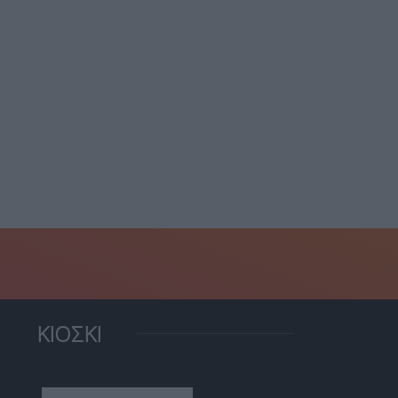
αμπ: ”Ο Νετανιάχου θα
Νετανιάχου: Δεν νομίζω
ισκεφθεί τις ΗΠΑ...
ότι ο Ερντογάν πρέπει...
25 Ιουλίου, 2026
15 Ιουλίου, 2026
ΚΙΟΣΚΙ