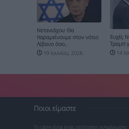
Νετανιάχου: Θα
Ευχές Νε
παραμείνουμε στον νότιο
ιά του
Τραμπ για
Λίβανο όσο...
.
14 Ιου
19 Ιουνίου, 2026
26
Ποιοι είμαστε
Το Libre είναι ένας ιστότοπος ενημέρωσης