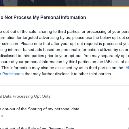
o Not Process My Personal Information
to opt-out of the sale, sharing to third parties, or processing of your per
formation for targeted advertising by us, please use the below opt-out s
r selection. Please note that after your opt-out request is processed y
eing interest-based ads based on personal information utilized by us or
Bluesky
Email
Copy Link
disclosed to third parties prior to your opt-out. You may separately opt-
losure of your personal information by third parties on the IAB’s list of
. This information may also be disclosed by us to third parties on the
IA
μια «μυστική» συνάντηση με τον
Participants
that may further disclose it to other third parties.
ών Εμιράτων κατά τη διάρκεια του
ο γραφείο του Ισραηλινού
 του.
l Data Processing Opt Outs
o opt-out of the Sharing of my personal data.
 Βρυχηθμός του Λιονταριού», ο πρωθυπουργός
In
 μυστική επίσκεψη στα Ηνωμένα Αραβικά
o opt-out of the Sale of my Personal Data.