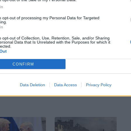
όεδρο των Ηνωμένων Αραβικών Εμιράτων σεΐχη
In
φερε το γραφείο του σε ανακοίνωσή του.
to opt-out of processing my Personal Data for Targeted
ing.
In
 ανατροπή στις σχέσεις μεταξύ Ισραήλ και
o opt-out of Collection, Use, Retention, Sale, and/or Sharing
ersonal Data that Is Unrelated with the Purposes for which it
lected.
Out
CONFIRM
Bluesky
Email
Copy Link
Data Deletion
Data Access
Privacy Policy
πολεμος