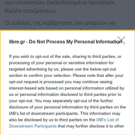
των υποκλοπών, δικαιολογημένα προκάλεσε
θύελλα αντιδράσεων.
Οι ευθύνες της κυβέρνησης δεν μπορούν να
κρυφτούν πίσω από τέτοιες μεθοδεύσεις. Ούτε
μπορεί να κρυφτεί το ευρύτατο νομικό – θεσμικό
libre.gr -
Do Not Process My Personal Information
πλαίσιο, με τη βούλα του αντιλαϊκού ”κράτους
δικαίου της ΕΕ”, που ανάγει σε κανόνα το ”ουδείς
If you wish to opt-out of the sale, sharing to third parties, or
processing of your personal or sensitive information for
εξαιρείται των παρακολουθήσεων” και
targeted advertising by us, please use the below opt-out
εφαρμόζεται, ενισχύεται, εξοπλίζεται από όλες
section to confirm your selection. Please note that after your
ανεξαιρέτως τις κυβερνήσεις, στοχοποιώντας
opt-out request is processed you may continue seeing
interest-based ads based on personal information utilized by
πρωτίστως τον ”εχθρό-λαό”, τα λαϊκά δικαιώματα
us or personal information disclosed to third parties prior to
και ελευθερίες.
your opt-out. You may separately opt-out of the further
disclosure of your personal information by third parties on the
Για όλους αυτούς τους λόγους θεωρούμε ότι
IAB’s list of downstream participants. This information may
also be disclosed by us to third parties on the
IAB’s List of
πρέπει να συγκληθεί άμεσα η Επιτροπή Θεσμών
Downstream Participants
that may further disclose it to other
και Διαφάνειας και να κληθούν σε αυτήν τόσο ο
third parties.