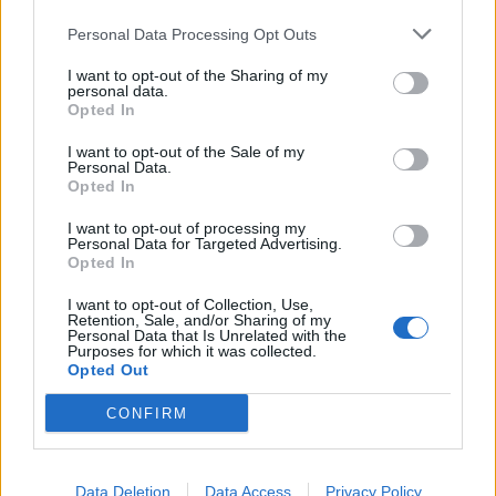
Εισαγγελέας του Αρείου Πάγου όσο και ο
Personal Data Processing Opt Outs
Διοικητής της ΕΥΠ για τα θέματα των υποκλοπών
και των παρακολουθήσεων».
I want to opt-out of the Sharing of my
personal data.
Opted In
Αξίζει να σημειωθεί ότι για να καταστεί η κλήση
υποχρεωτική, θα πρέπει όλα τα κόμματα της
I want to opt-out of the Sale of my
Personal Data.
μειοψηφίας να υποβάλουν σχετικό αίτημα, μιας
Opted In
και ο Κανονισμός της Βουλής προβλέπει πως θα
I want to opt-out of processing my
πρέπει να συμφωνήσουν τα 2/5 των μελών της
Personal Data for Targeted Advertising.
Opted In
Επιτροπής.
I want to opt-out of Collection, Use,
Retention, Sale, and/or Sharing of my
Personal Data that Is Unrelated with the
Purposes for which it was collected.
Opted Out
CONFIRM
Data Deletion
Data Access
Privacy Policy