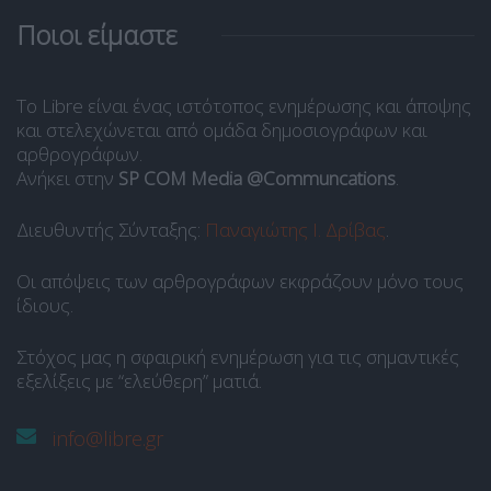
Ποιοι είμαστε
Το Libre είναι ένας ιστότοπος ενημέρωσης και άποψης
και στελεχώνεται από ομάδα δημοσιογράφων και
αρθρογράφων.
Ανήκει στην
SP COM Media @Communcations
.
Διευθυντής Σύνταξης:
Παναγιώτης Ι. Δρίβας
.
Οι απόψεις των αρθρογράφων εκφράζουν μόνο τους
ίδιους.
Στόχος μας η σφαιρική ενημέρωση για τις σημαντικές
εξελίξεις με “ελεύθερη” ματιά.
info@libre.gr