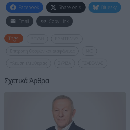
Facebook
Share on X
Bluesky
Email
Copy Link
Tags:
ΒΟΥΛΗ
ΕΙΣΑΓΓΕΛΕΑΣ
Επιτροπή Θεσμών και Διαφάνειας
ΚΚΕ
πλευση ελευθεριας
ΣΥΡΙΖΑ
ΤΖΑΒΕΛΛΑΣ
Σχετικά Άρθρα