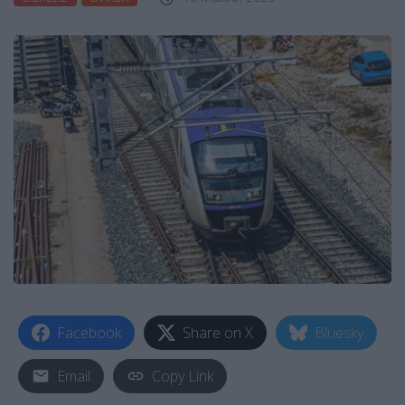
Facebook
Share on X
Bluesky
Email
Copy Link