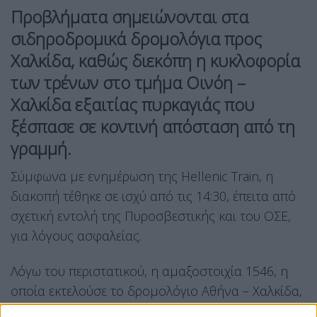
Προβλήματα σημειώνονται στα
σιδηροδρομικά
δρομολόγια
προς
Χαλκίδα, καθώς διεκόπη η κυκλοφορία
των
τρένων
στο τμήμα Οινόη –
Χαλκίδα εξαιτίας πυρκαγιάς που
ξέσπασε σε κοντινή απόσταση από τη
γραμμή.
Σύμφωνα με ενημέρωση της Hellenic Train, η
διακοπή τέθηκε σε ισχύ από τις 14:30, έπειτα από
σχετική εντολή της Πυροσβεστικής και του ΟΣΕ,
για λόγους ασφαλείας.
Λόγω του περιστατικού, η αμαξοστοιχία 1546, η
οποία εκτελούσε το δρομολόγιο Αθήνα – Χαλκίδα,
παρέμεινε στον Σταθμό Οινόης χωρίς να