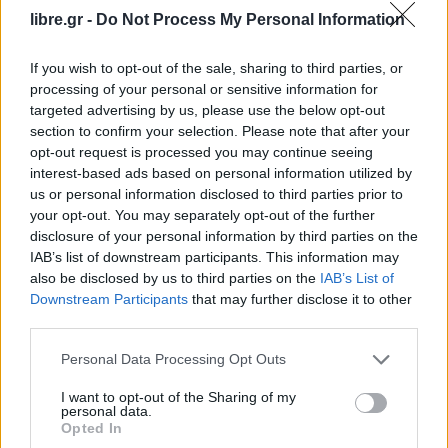
συνεχίσει την πορεία της.
libre.gr -
Do Not Process My Personal Information
Για την εξυπηρέτηση των επιβατών, η Hellenic
If you wish to opt-out of the sale, sharing to third parties, or
Train προχώρησε σε μεταφορά τους με λεωφορεία
processing of your personal or sensitive information for
targeted advertising by us, please use the below opt-out
προς τον τελικό προορισμό τους, μέχρι την
section to confirm your selection. Please note that after your
αποκατάσταση της κυκλοφορίας στο
opt-out request is processed you may continue seeing
συγκεκριμένο τμήμα του δικτύου.
interest-based ads based on personal information utilized by
us or personal information disclosed to third parties prior to
your opt-out. You may separately opt-out of the further
Facebook
Share on X
Bluesky
disclosure of your personal information by third parties on the
IAB’s list of downstream participants. This information may
Email
Copy Link
also be disclosed by us to third parties on the
IAB’s List of
Downstream Participants
that may further disclose it to other
third parties.
Tags:
HELLENIC TRAIN
οινοη
ΤΡΕΝΑ
Personal Data Processing Opt Outs
ΤΡΕΝΟ
ΦΩΤΙΑ
I want to opt-out of the Sharing of my
personal data.
Σχετικά Άρθρα
Opted In