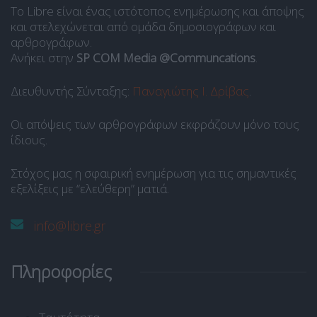
Το Libre είναι ένας ιστότοπος ενημέρωσης και άποψης
και στελεχώνεται από ομάδα δημοσιογράφων και
αρθρογράφων.
Ανήκει στην
SP COM Media @Communcations
.
Διευθυντής Σύνταξης:
Παναγιώτης Ι. Δρίβας
.
Οι απόψεις των αρθρογράφων εκφράζουν μόνο τους
ίδιους.
Στόχος μας η σφαιρική ενημέρωση για τις σημαντικές
εξελίξεις με “ελεύθερη” ματιά.
info@libre.gr
Πληροφορίες