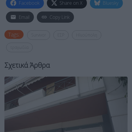
Facebook
Share on X
Bluesky
Email
Copy Link
Tags:
Survivor
ΕΣΡ
Ηλιούπολη
τραγωδία
Σχετικά Άρθρα