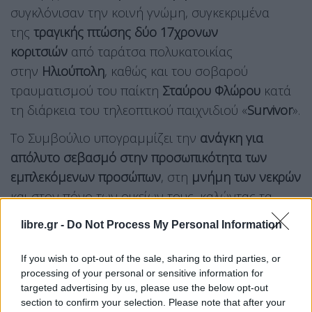
συγκλόνισαν την κοινή γνώμη, συγκεκριμένα
της
τραγικής πτώσης δύο 17χρονων
κοριτσιών
από ταράτσα πολυκατοικίας
στην
Ηλιούπολη
, καθώς και του σοβαρού
τραυματισμού του παίκτη
Σταύρου Φλώρου
κατά
τη διάρκεια του τηλεοπτικού παιχνιδιού «
Survivor
».
Το Συμβούλιο υπογραμμίζει την
ανάγκη για
απόλυτο σεβασμό στην προσωπικότητα των
εμπλεκόμενων προσώπων
, στη
μνήμη των νεκρών
και στον πόνο των οικείων τους, καλώντας τα
μέσα ενημέρωσης
να αποφεύγουν την αδιάκριτη
libre.gr -
Do Not Process My Personal Information
παρέμβαση στην ιδιωτική ζωή και τη
δραματοποιημένη παρουσίαση των γεγονότων
.
If you wish to opt-out of the sale, sharing to third parties, or
processing of your personal or sensitive information for
Η
ανακοίνωση του ΕΣΡ
εκδόθηκε αμέσως μετά
targeted advertising by us, please use the below opt-out
section to confirm your selection. Please note that after your
την
παρέμβαση του κυβερνητικού εκπροσώπου