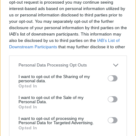
opt-out request is processed you may continue seeing
Παύλου Μαρινάκη
, ο οποίος ζήτησε την
άμεση
interest-based ads based on personal information utilized by
απόσυρση οπτικού υλικού από το περιστατικό της
us or personal information disclosed to third parties prior to
your opt-out. You may separately opt-out of the further
Ηλιούπολης
, χαρακτηρίζοντάς το ως βαθύτατα
disclosure of your personal information by third parties on the
προβληματικό και επικίνδυνο.
IAB’s list of downstream participants. This information may
also be disclosed by us to third parties on the
IAB’s List of
Η ανακοίνωση του ΕΣΡ
:
Downstream Participants
that may further disclose it to other
third parties.
«Προς όλους τους ενημερωτικούς τηλεοπτικούς
Personal Data Processing Opt Outs
και ραδιοφωνικούς σταθμούς και εν γένει τους
παρόχους υπηρεσιών μέσων επικοινωνίας της
I want to opt-out of the Sharing of my
personal data.
χώρας (συμπεριλαμβανομένων και των
Opted In
διαδικτυακών).
I want to opt-out of the Sale of my
Personal Data.
Με βάσει την ισχύουσα νομοθεσία και ιδίως τις
Opted In
διατάξεις των άρθρων 15 παρ. 2 του Συντάγματος,
I want to opt-out of processing my
3 παρ. 1 του Κανονισμού 2/1991 του ΕΣΡ, 9 παρ. 2
Personal Data for Targeted Advertising.
Opted In
του Π.Δ. 77/2003, 3 παρ. 3 του Ν. 4173/2013, 6 παρ.