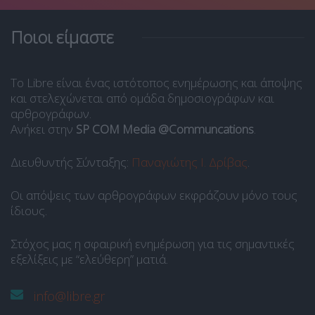
Ποιοι είμαστε
Το Libre είναι ένας ιστότοπος ενημέρωσης και άποψης
και στελεχώνεται από ομάδα δημοσιογράφων και
αρθρογράφων.
Ανήκει στην
SP COM Media @Communcations
.
Διευθυντής Σύνταξης:
Παναγιώτης Ι. Δρίβας
.
Οι απόψεις των αρθρογράφων εκφράζουν μόνο τους
ίδιους.
Στόχος μας η σφαιρική ενημέρωση για τις σημαντικές
εξελίξεις με “ελεύθερη” ματιά.
info@libre.gr