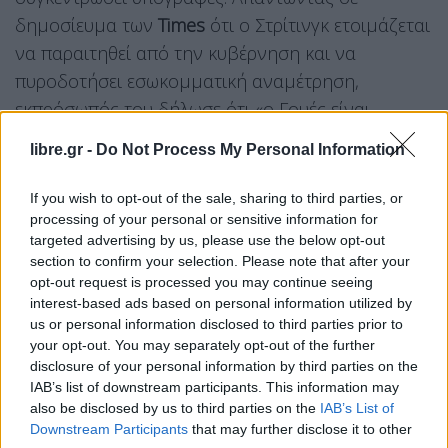
δημοσίευμα των
Times
ότι ο Στρίτινγκ ετοιμάζεται
να παραιτηθεί από την κυβέρνηση και να
πυροδοτήσει εσωκομματική αναμέτρηση,
εκπρόσωπός του δήλωσε ότι «ο Γουές είναι
Υπουργός Υγείας, είναι περήφανος για το έργο του
libre.gr -
Do Not Process My Personal Information
στη μείωση των λιστών αναμονής και στην
ανάκαμψη του
NHS
» και ότι δεν σκοπεύει να κάνει
If you wish to opt-out of the sale, sharing to third parties, or
κάποια δήλωση που θα αποσπάσει την προσοχή
processing of your personal or sensitive information for
targeted advertising by us, please use the below opt-out
από την
Ομιλία του Βασιλιά
.
section to confirm your selection. Please note that after your
opt-out request is processed you may continue seeing
Η συνάντηση των δύο πραγματοποιήθηκε λίγο
interest-based ads based on personal information utilized by
πριν η κυβέρνηση παρουσιάσει το νομοθετικό της
us or personal information disclosed to third parties prior to
your opt-out. You may separately opt-out of the further
πρόγραμμα μέσω της
King’s Speech
, που
disclosure of your personal information by third parties on the
σηματοδοτεί την έναρξη της νέας
IAB’s list of downstream participants. This information may
κοινοβουλευτικής περιόδου. Η επόμενη κίνηση
also be disclosed by us to third parties on the
IAB’s List of
Downstream Participants
that may further disclose it to other
του Στρίτινγκ αναμένεται με ιδιαίτερο ενδιαφέρον