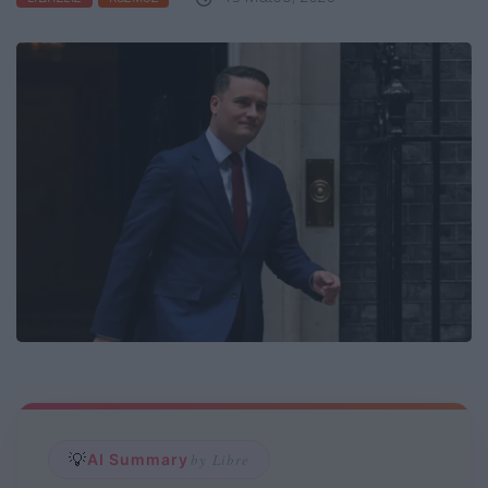
💡
AI Summary
by Libre