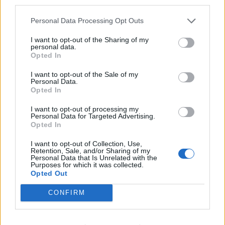
third parties.
στο Γουέστμινστερ, μετά την ανοιχτή
Personal Data Processing Opt Outs
αμφισβήτηση που δέχθηκε ο Στάρμερ από
βουλευτές των Εργατικών.
I want to opt-out of the Sharing of my
personal data.
Opted In
Την Τρίτη,
τέσσερις υπουργοί παραιτήθηκαν
,
μεταξύ αυτών και η γνωστή βουλευτής
Τζες
I want to opt-out of the Sale of my
Personal Data.
Φίλιπς
, ενώ
περισσότεροι από 80 βουλευτές
Opted In
κάλεσαν τον Στάρμερ να αποχωρήσει,
I want to opt-out of processing my
αποκαλύπτοντας βαθιές εσωκομματικές
Personal Data for Targeted Advertising.
Opted In
διαιρέσεις. Παρότι περισσότεροι από 100
βουλευτές υπέγραψαν κείμενο στήριξης προς τον
I want to opt-out of Collection, Use,
Retention, Sale, and/or Sharing of my
Πρωθυπουργό, η πολιτική του θέση εμφανίζεται
Personal Data that Is Unrelated with the
Purposes for which it was collected.
αποδυναμωμένη μετά τα
κακά εκλογικά
Opted Out
αποτελέσματα
της προηγούμενης εβδομάδας.
CONFIRM
Παράλληλα, συνδικάτα που συνδέονται με τους
Εργατικούς απέσυραν τη στήριξή τους προς τον