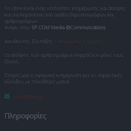
Το Libre είναι ένας ιστότοπος ενημέρωσης και άποψης
και στελεχώνεται από ομάδα δημοσιογράφων και
αρθρογράφων.
Ανήκει στην
SP COM Media @Communcations
.
Διευθυντής Σύνταξης:
Παναγιώτης Ι. Δρίβας
.
Οι απόψεις των αρθρογράφων εκφράζουν μόνο τους
ίδιους.
Στόχος μας η σφαιρική ενημέρωση για τις σημαντικές
εξελίξεις με “ελεύθερη” ματιά.
info@libre.gr
Πληροφορίες