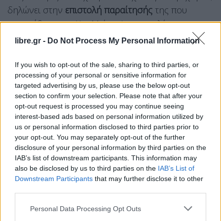
δηλώνει στην
επιστολή παραίτησής
της που
αναρτήθηκε στο Χ η Μιάτα Φανμπουλέχ.
libre.gr -
Do Not Process My Personal Information
Ωστόσο, ο Κιρ Στάρμερ δήλωσε προς τα μέλη της
κυβέρνησης που συγκεντρώθηκαν σήμερα στην
If you wish to opt-out of the sale, sharing to third parties, or
Ντάουνινγκ Στριτ ότι
«θέλει να συνεχίσει να
processing of your personal or sensitive information for
κυβερνά»,
σύμφωνα με ανακοίνωση της
targeted advertising by us, please use the below opt-out
section to confirm your selection. Please note that after your
κυβέρνησης.
opt-out request is processed you may continue seeing
interest-based ads based on personal information utilized by
«Η χώρα αναμένει από εμάς να συνεχίσουμε να
us or personal information disclosed to third parties prior to
κυβερνάμε. Αυτό κάνω εγώ και αυτό πρέπει να
your opt-out. You may separately opt-out of the further
disclosure of your personal information by third parties on the
κάνουμε ως υπουργικό συμβούλιο», δήλωσε ο Κιρ
IAB’s list of downstream participants. This information may
Στάρμερ.
also be disclosed by us to third parties on the
IAB’s List of
Downstream Participants
that may further disclose it to other
Facebook
Share on X
Bluesky
third parties.
Personal Data Processing Opt Outs
Email
Copy Link