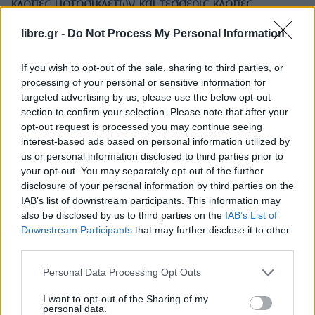
κλοπές μοτοσικλετών και τέσσερις κλοπές
αυτοκινήτων,
ενώ το οικονομικό όφελος της
libre.gr -
Do Not Process My Personal Information
οργάνωσης εκτιμάται ό
τι ξεπερνά τις 483.000
ευρώ.
If you wish to opt-out of the sale, sharing to third parties, or
processing of your personal or sensitive information for
Οι συλληφθέντες οδηγήθηκαν στην αρμόδια
targeted advertising by us, please use the below opt-out
εισαγγελική Αρχή.
section to confirm your selection. Please note that after your
opt-out request is processed you may continue seeing
interest-based ads based on personal information utilized by
us or personal information disclosed to third parties prior to
your opt-out. You may separately opt-out of the further
disclosure of your personal information by third parties on the
IAB’s list of downstream participants. This information may
also be disclosed by us to third parties on the
IAB’s List of
Downstream Participants
that may further disclose it to other
third parties.
Personal Data Processing Opt Outs
I want to opt-out of the Sharing of my
personal data.