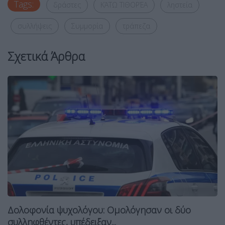
Tags:
δράστες
ΚΆΤΩ ΤΙΘΟΡΈΑ
ληστεία
συλλήψεις
Συμμορία
τράπεζα
Σχετικά Άρθρα
Δολοφονία ψυχολόγου: Ομολόγησαν οι δύο
συλληφθέντες, υπέδειξαν...