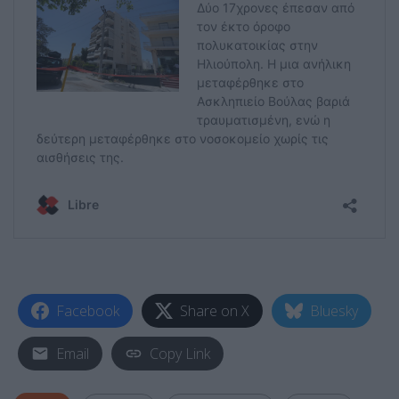
Facebook
Share on X
Bluesky
Email
Copy Link