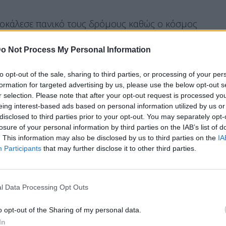
οκάλεσε πανικό τους δρόμους καθώς ο κόσμος
 και τα ασθενοφόρα προσπαθούσαν να
o Not Process My Personal Information
to opt-out of the sale, sharing to third parties, or processing of your per
formation for targeted advertising by us, please use the below opt-out s
r selection. Please note that after your opt-out request is processed y
νου, 15 αστυνομικοί έχασαν τη ζωή τους όταν
eing interest-based ads based on personal information utilized by us or
παγιδευμένο με εκρηκτικά σε σημείο ελέγχου
disclosed to third parties prior to your opt-out. You may separately opt-
εμιστές άνοιξαν πυρ εναντίον του προσωπικού
losure of your personal information by third parties on the IAB’s list of
. This information may also be disclosed by us to third parties on the
IA
Participants
that may further disclose it to other third parties.
l Data Processing Opt Outs
ion ripped through a market area in Serai
t 9 people and injuring 33 others.
o opt-out of the Sharing of my personal data.
In