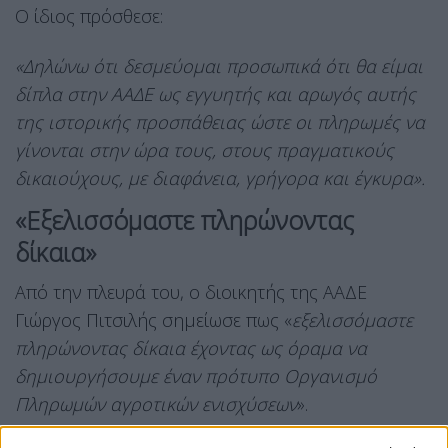
Ο ίδιος πρόσθεσε:
«Δηλώνω ότι δεσμεύομαι προσωπικά ότι θα είμαι
δίπλα στην ΑΑΔΕ ως εγγυητής και αρωγός αυτής
της ιστορικής προσπάθειας ώστε οι πληρωμές να
γίνονται στην ώρα τους, στους πραγματικούς
δικαιούχους, με διαφάνεια, γρήγορα και έγκυρα».
«Εξελισσόμαστε πληρώνοντας
δίκαια»
Από την πλευρά του, ο διοικητής της ΑΑΔΕ
Γιώργος Πιτσιλής σημείωσε πως «
εξελισσόμαστε
πληρώνοντας δίκαια έχοντας ως όραμα να
δημιουργήσουμε έναν πρότυπο Οργανισμό
Πληρωμών αγροτικών ενισχύσεων
».