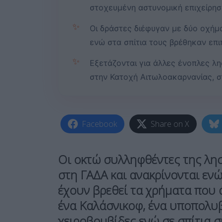
στοχευμένη αστυνομική επιχείρησ
✨
Οι δράστες διέφυγαν με δύο οχήμ
ενώ στα σπίτια τους βρέθηκαν επι
✨
Εξετάζονται για άλλες ένοπλες λη
στην Κατοχή Αιτωλοακαρνανίας, σ
Facebook
Share on X
Οι οκτώ συλληφθέντες της λησ
στη ΓΑΔΑ και ανακρίνονται ε
έχουν βρεθεί τα χρήματα που 
ένα
Καλάσνικοφ
, ένα υποπολυβ
χειροβομβίδες ενώ σε σπίτια 