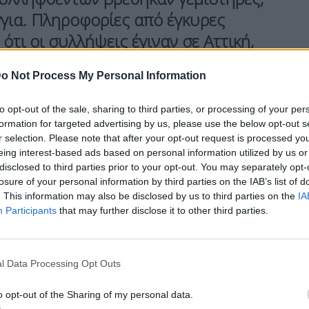
για. Πληροφορίες από έγκυρες
ότι οι συλλήψεις έγιναν σε
Αττική,
o Not Process My Personal Information
 για να φτάσουν στα ίχνη και στον εντοπισμό
to opt-out of the sale, sharing to third parties, or processing of your per
ί της Δευτέρας λήστεψαν τράπεζα στην Κάτω
formation for targeted advertising by us, please use the below opt-out s
r selection. Please note that after your opt-out request is processed y
eing interest-based ads based on personal information utilized by us or
disclosed to third parties prior to your opt-out. You may separately opt-
losure of your personal information by third parties on the IAB’s list of
. This information may also be disclosed by us to third parties on the
IA
ης Τιθορέας προς το αυτοκίνητο διαφυγής τους
Participants
that may further disclose it to other third parties.
δρόμο.
l Data Processing Opt Outs
o opt-out of the Sharing of my personal data.