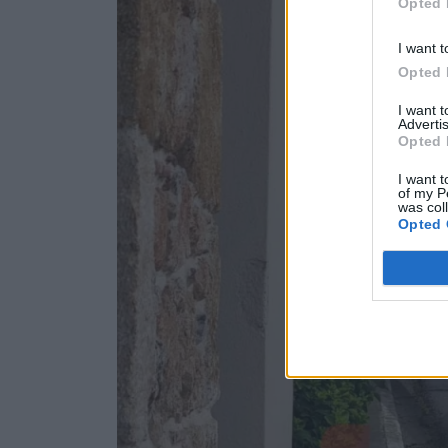
Opted 
I want t
Opted 
I want 
Advertis
Opted 
I want t
of my P
was col
Opted 