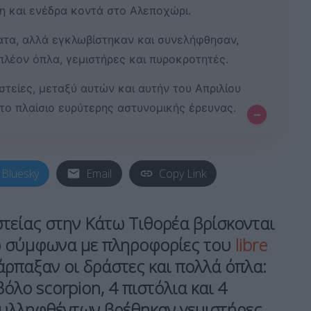
η και ενέδρα κοντά στο Αλεποχώρι.
ατα, αλλά εγκλωβίστηκαν και συνελήφθησαν,
πλέον όπλα, γεμιστήρες και πυροκροτητές.
στείες, μεταξύ αυτών και αυτήν του Απριλίου
το πλαίσιο ευρύτερης αστυνομικής έρευνας.
–
Bluesky
Email
Copy Link
τείας στην Κάτω Τιθορέα βρίσκονται
νώ σύμφωνα με πληροφορίες του
libre
άρπαξαν οι δράστες και πολλά όπλα:
όλο scorpion, 4 πιστόλια και 4
συλληφθέντων βρέθηκαν γεμιστήρες,