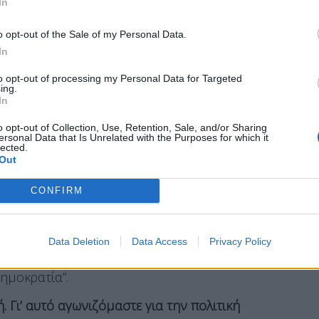
 ποιότητα Δημοκρατίας θέλουμε; Ποια πρέπει να
In
; Και τελικά, πόσο προστατευμένος οφείλει να
o opt-out of the Sale of my Personal Data.
νά διαρκώς προκλήσεις και υπαρξιακούς
In
to opt-out of processing my Personal Data for Targeted
ing.
και ο Αριστόβουλος Μάνεσης, το Σύνταγμα είναι
In
ας, η θεσμική ασπίδα του πολίτη απέναντι στην
o opt-out of Collection, Use, Retention, Sale, and/or Sharing
ίκος Ανδρουλάκης και προσθέτοντας ότι “αυτές
ersonal Data that Is Unrelated with the Purposes for which it
lected.
 της Δημοκρατικής Προοδευτικής Παράταξης”
Out
ς που έχει θεσπίσει διαχρονικά το ΠΑΣΟΚ.
CONFIRM
φύπνιση” και επέκρινε τη ΝΔ για “βαθιά
Data Deletion
Data Access
Privacy Policy
ς “φέρει βαριά ευθύνη για τη θεσμική και
ημοκρατία”.
Γι’ αυτό αγωνιζόμαστε για την πολιτική