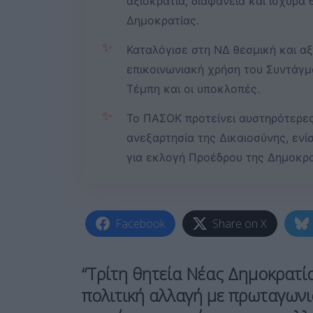
αξιοκρατία, διαφάνεια και ισχυρά 
Δημοκρατίας.
✨
Καταλόγισε στη ΝΔ θεσμική και α
επικοινωνιακή χρήση του Συντάγ
Τέμπη και οι υποκλοπές.
✨
Το ΠΑΣΟΚ προτείνει αυστηρότερες 
ανεξαρτησία της Δικαιοσύνης, ενί
για εκλογή Προέδρου της Δημοκρα
Facebook
Share on X
“Τρίτη θητεία Νέας Δημοκρατί
πολιτική αλλαγή με πρωταγωνι