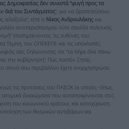
ας Δημοκρατίας δεν συνιστά ”φυγή προς τα
ειν διά του Συντάγματος
”, για να δραπετεύσουν
υς αδιέξοδα”, είπε ο
Νίκος Ανδρουλάκης
και
ργαλείο αντιπερισπασμού ούτε σανίδα πολιτικής
ομή” επισημαίνοντας τις ευθύνες του
τα Τέμπη, τον ΟΠΕΚΕΠΕ και τις υποκλοπές.
 ανιψιός σας δηλώνοντας ότι ”τα πήρε όλα πάνω
και την κυβέρνηση”; Πώς λοιπόν ζητάς
το στενό σου περιβάλλον έχετε ενορχηστρώσει
.
νώς τις προτάσεις του ΠΑΣΟΚ οι οποίες -όπως
ν: ατομικά δικαιώματα που ανταποκρίνονται στις
σχυση του κοινωνικού κράτους και κατοχύρωση
υροποίηση των θεσμικών αντιβάρων και