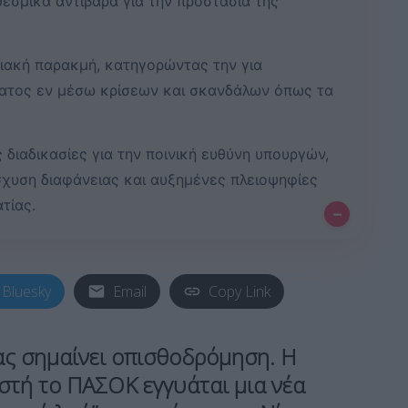
θεσμικά αντίβαρα για την προστασία της
ξιακή παρακμή, κατηγορώντας την για
ματος εν μέσω κρίσεων και σκανδάλων όπως τα
διαδικασίες για την ποινική ευθύνη υπουργών,
σχυση διαφάνειας και αυξημένες πλειοψηφίες
τίας.
–
Bluesky
Email
Copy Link
ας σημαίνει οπισθοδρόμηση. Η
στή το ΠΑΣΟΚ εγγυάται μια νέα