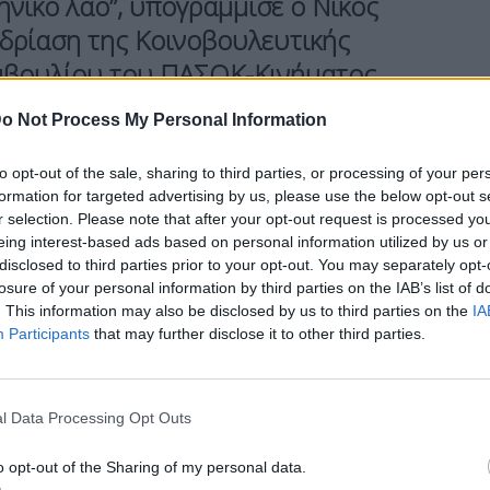
ληνικό λαό”, υπογράμμισε ο Νίκος
εδρίαση της Κοινοβουλευτικής
υμβουλίου του ΠΑΣΟΚ-Κινήματος
ας είναι η πρόταση του κόμματος για
o Not Process My Personal Information
to opt-out of the sale, sharing to third parties, or processing of your per
formation for targeted advertising by us, please use the below opt-out s
γής συμπλήρωσε πως το σχέδιο και η
r selection. Please note that after your opt-out request is processed y
ρεία να γίνει με περισσότερη δικαιοσύνη και
eing interest-based ads based on personal information utilized by us or
disclosed to third parties prior to your opt-out. You may separately opt-
ποιοτικότερη Δημοκρατία.
losure of your personal information by third parties on the IAB’s list of
. This information may also be disclosed by us to third parties on the
IA
Participants
that may further disclose it to other third parties.
ότητες του Συνταγματικού Δικαίου, Δημήτρη
Ανδρουλάκης σημείωσε ότι η αναθεώρηση του
l Data Processing Opt Outs
σίας της ίδιας της Δημοκρατίας” και “κορυφαία
νης”, καθώς “καλούμαστε, ως Πολιτεία, να
o opt-out of the Sharing of my personal data.