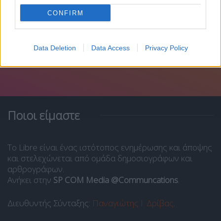
CONFIRM
Data Deletion
Data Access
Privacy Policy
Ποιοι είμαστε
Το Libre είναι ένας ιστότοπος ενημέρωσης και άποψης
και στελεχώνεται από ομάδα δημοσιογράφων και
αρθρογράφων.
Ανήκει στην
SP COM Media @Communcations
.
Διευθυντής Σύνταξης:
Παναγιώτης Ι. Δρίβας
.