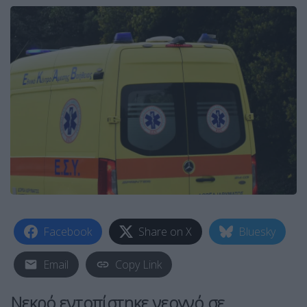
Facebook
Share on X
Bluesky
Email
Copy Link
Νεκρό εντοπίστηκε νεογνό σε