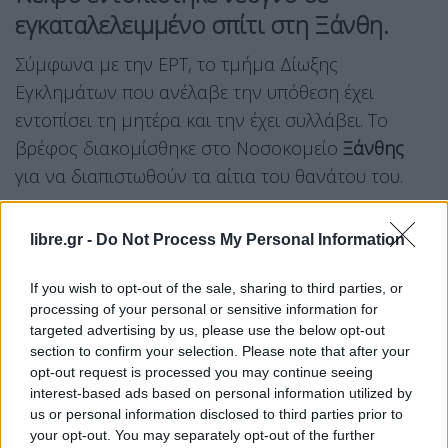
εγκαταλελειμμένο σπίτι στη Ξάνθη.
Σύμφωνα με την ΕΡΤ, το τμήμα Δίωξης
Εγκλημάτων που ανέλαβε την υπόθεση έχει
εντοπίσει τη μητέρα και την έχει συλλάβει. Το
βρέφος διακομίσθηκε στο Νοσοκομείο
Ξάνθης
για να διαπιστωθούν τα αίτια του θανάτου του.
Η ιατροδικαστική
εξέταση
θα δείξει αν το βρέφος
libre.gr -
Do Not Process My Personal Information
γεννήθηκε νεκρό ή αν υπήρξε κάποια άλλη
επιπλοκή που οδήγησε στον θάνατό του.
If you wish to opt-out of the sale, sharing to third parties, or
processing of your personal or sensitive information for
Facebook
Share on X
Bluesky
targeted advertising by us, please use the below opt-out
section to confirm your selection. Please note that after your
opt-out request is processed you may continue seeing
Email
Copy Link
interest-based ads based on personal information utilized by
us or personal information disclosed to third parties prior to
your opt-out. You may separately opt-out of the further
Tags:
βρεφος
νεκρό
ξάνθη