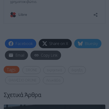
Facebook
Share on X
Bluesky
Email
Copy Link
Tags:
DRONE
εκρηκτικά
έκρηξη
ΘΑΛΑΣΣΙΟ DRONE
Λευκάδα
Σχετικά Άρθρα