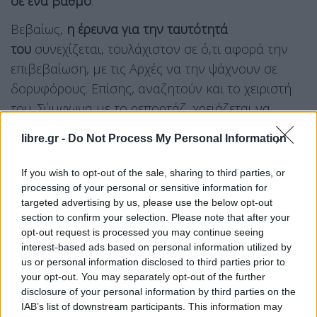
σε ένα βαθμό
.
Βεβαίως,
η έρευνα για την ταυτότητά
του
συνεχίζεται, τουλάχιστον σε ό,τι αφορά την
επιβεβαίωση, με τις Αρχές να την ψάχνουν σε
δορυφόρους. Επίσης, αναζητούν και το χειριστή
του. Σύμφωνα με το ρεπορτάζ, χρειάζεται να
χρησιμοποιηθεί δορυφορική τεχνολογία.
libre.gr -
Do Not Process My Personal Information
If you wish to opt-out of the sale, sharing to third parties, or
processing of your personal or sensitive information for
Συγκεκριμένα, τόσο το δορυφορικό κάτοπτρο όσο
targeted advertising by us, please use the below opt-out
και το router που επέτρεπαν την επικοινωνία του
section to confirm your selection. Please note that after your
θαλάσσιου drone με τον χειριστή του φέρουν
opt-out request is processed you may continue seeing
interest-based ads based on personal information utilized by
μοναδικούς σειριακούς αριθμούς, οι οποίοι, κατά
us or personal information disclosed to third parties prior to
πληροφορίες, έχουν εντοπιστεί από τις ελληνικές
your opt-out. You may separately opt-out of the further
Αρχές.
disclosure of your personal information by third parties on the
IAB’s list of downstream participants. This information may