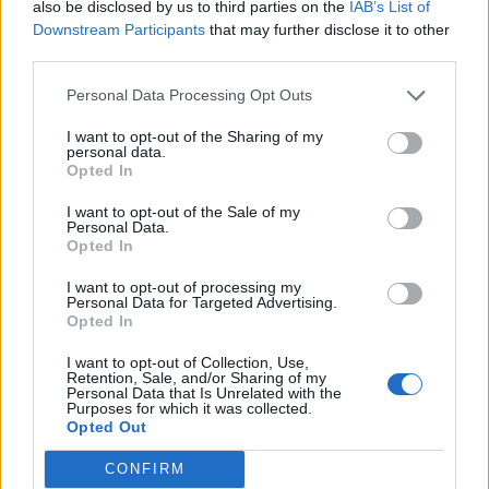
Αυτό πρακτικά σημαίνει ότι οι ελληνικές Αρχές
also be disclosed by us to third parties on the
IAB’s List of
Downstream Participants
that may further disclose it to other
μπορούν με τον μοναδικό σειριακό αριθμό να
third parties.
ζητήσουν αρμοδίως τα στοιχεία του ιστορικού
του, προκειμένου να φτάσουν στον εντοπισμό
Personal Data Processing Opt Outs
του χειριστή, αφού ο μοναδικός σειριακός
I want to opt-out of the Sharing of my
personal data.
αριθμός επιτρέπει την απόλυτη ταυτοποίηση.
Opted In
Ο Γεραπετρίτης ενημέρωσε τους
I want to opt-out of the Sale of my
Personal Data.
Ευρωπαίους ΥΠΕΞ για το drone στη
Opted In
Λευκάδα
I want to opt-out of processing my
Personal Data for Targeted Advertising.
Για το περιστατικό σχετικά με το
ναυτικό
Opted In
drone
που εντοπίστηκε στη Λευκάδα ενημέρωσε ο
I want to opt-out of Collection, Use,
Ελληνας ΥΠΕΞ, Γιώργος Γεραπετρίτης, τους
Retention, Sale, and/or Sharing of my
Personal Data that Is Unrelated with the
υπουργούς Εξωτερικών της Ε.Ε. κατά τη διάρκεια
Purposes for which it was collected.
Opted Out
του Συμβουλίου Εξωτερικών Υποθέσεων.
CONFIRM
Σύμφωνα με διπλωματικές πηγές, οι ομόλογοί του