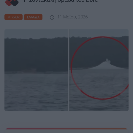
11 Μαΐου, 2026
MIRROR
ΕΛΛΆΔΑ