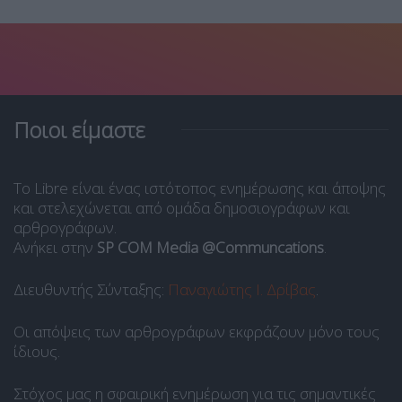
Ποιοι είμαστε
Το Libre είναι ένας ιστότοπος ενημέρωσης και άποψης
και στελεχώνεται από ομάδα δημοσιογράφων και
αρθρογράφων.
Ανήκει στην
SP COM Media @Communcations
.
Διευθυντής Σύνταξης:
Παναγιώτης Ι. Δρίβας
.
Οι απόψεις των αρθρογράφων εκφράζουν μόνο τους
ίδιους.
Στόχος μας η σφαιρική ενημέρωση για τις σημαντικές