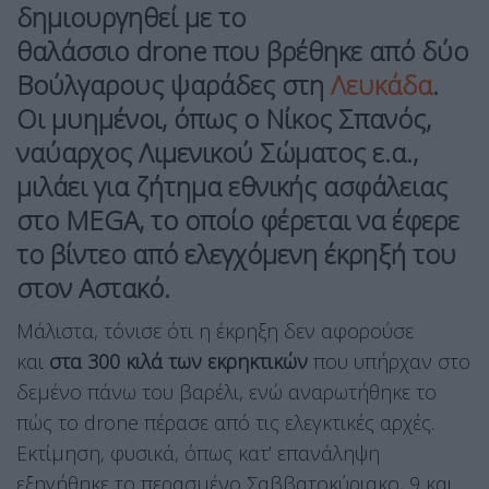
δημιουργηθεί με το
θαλάσσιο
drone
που βρέθηκε από δύο
Βούλγαρους ψαράδες στη
Λευκάδα
.
Οι μυημένοι, όπως
ο Νίκος Σπανός
,
ναύαρχος Λιμενικού Σώματος ε.α.,
μιλάει για ζήτημα εθνικής ασφάλειας
στο MEGA, το οποίο φέρεται να έφερε
το βίντεο από ελεγχόμενη έκρηξή του
στον Αστακό.
Μάλιστα, τόνισε ότι η έκρηξη δεν αφορούσε
και
στα 300 κιλά των εκρηκτικών
που υπήρχαν στο
δεμένο πάνω του βαρέλι, ενώ αναρωτήθηκε το
πώς το drone πέρασε από τις ελεγκτικές αρχές.
Εκτίμηση, φυσικά, όπως κατ’ επανάληψη
εξηγήθηκε το περασμένο Σαββατοκύριακο, 9 και