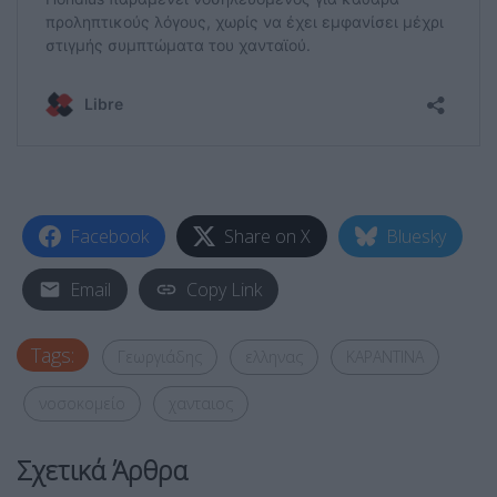
Facebook
Share on X
Bluesky
Email
Copy Link
Tags:
Γεωργιάδης
ελληνας
ΚΑΡΑΝΤΙΝΑ
νοσοκομείο
χανταιος
Σχετικά Άρθρα