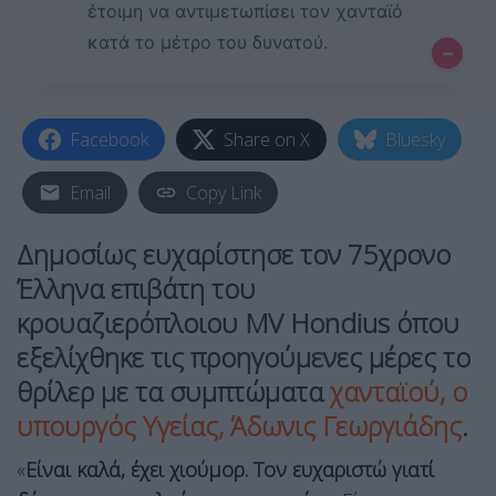
έτοιμη να αντιμετωπίσει τον χανταϊό
κατά το μέτρο του δυνατού.
–
Facebook
Share on X
Bluesky
Email
Copy Link
Δημοσίως ευχαρίστησε τον 75χρονο
Έλληνα επιβάτη του
κρουαζιερόπλοιου MV Hondius όπου
εξελίχθηκε τις προηγούμενες μέρες το
θρίλερ με τα συμπτώματα
χανταϊού, ο
υπουργός Υγείας, Άδωνις Γεωργιάδης
.
«
Είναι καλά, έχει χιούμορ. Τον ευχαριστώ γιατί