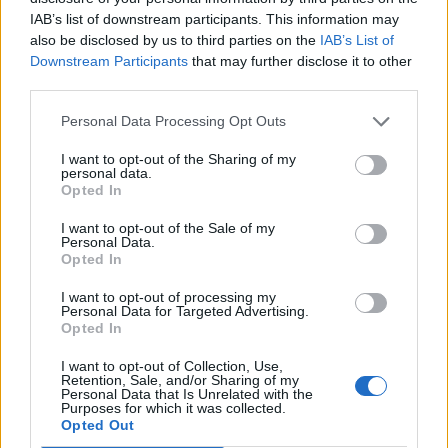
Αναλυτικά το ανακοινωθέν:
IAB’s list of downstream participants. This information may
also be disclosed by us to third parties on the
IAB’s List of
Downstream Participants
that may further disclose it to other
«Επιβάτης κρουαζιερόπλοιου, στο οποίο
third parties.
εκδηλώθηκαν κρούσματα Hantavirus Pulmonary
Personal Data Processing Opt Outs
Syndrome, για καθαρά προληπτικούς λόγους και
σύμφωνα με τις ισχύουσες διεθνείς υγειονομικές
I want to opt-out of the Sharing of my
personal data.
οδηγίες, μεταφέρθηκε από το ΕΚΑΒ και έχει τεθεί
Opted In
σε προληπτική απομόνωση και παρακολούθηση
I want to opt-out of the Sale of my
στο ΠΓΝ Αττικόν.
Personal Data.
Opted In
Ο πολίτης δεν παρουσιάζει οποιοδήποτε
I want to opt-out of processing my
σύμπτωμα σχετιζόμενο με τη νόσο.
Personal Data for Targeted Advertising.
Opted In
Το μέτρο εφαρμόζεται αποκλειστικά στο πλαίσιο
I want to opt-out of Collection, Use,
επιτήρησης και πρόληψης, χωρίς να υπάρχει
Retention, Sale, and/or Sharing of my
Personal Data that Is Unrelated with the
επιβεβαιωμένη λοίμωξη ή ένδειξη ενεργού νόσου.
Purposes for which it was collected.
Opted Out
Οι αρμόδιοι ιατροί του ΠΓΝ Αττικόν σε