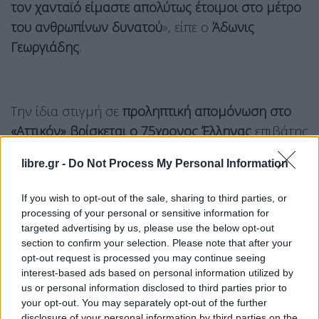
τον χανταϊό είμαστε απολύτως έτοιμοι στο μέτρο
του ανθρωπίνων δυνατού
», είπε ο
Άδωνις
Γεωργιάδης
.
Την ίδια στιγμή σε
προληπτική απομόνωση στο
«Αττικόν» βρίσκεται ο 75χρονος Έλληνας
επιβάτης
του MV Hondius. Νωρίτερα,
το πρώτο ιατρικό
libre.gr -
Do Not Process My Personal Information
ανακοινωθέν αναφορικά με τον 75χρονο που
νοσηλεύεται στο «Αττικόν» μετά από επαφή με
If you wish to opt-out of the sale, sharing to third parties, or
κρούσματα χανταϊού, εξέδωσε το νοσοκομείο
.
processing of your personal or sensitive information for
targeted advertising by us, please use the below opt-out
section to confirm your selection. Please note that after your
Ο Έλληνας επιβάτης του κρουαζιερόπλοιο δεν έχει
opt-out request is processed you may continue seeing
βρεθεί θετικός στον ιό και μέχρι στιγμής είναι σε
interest-based ads based on personal information utilized by
προληπτική καραντίνα, η οποία θα διαρκέσει 45
us or personal information disclosed to third parties prior to
your opt-out. You may separately opt-out of the further
ημέρες.
disclosure of your personal information by third parties on the