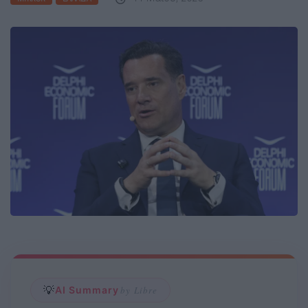
💡
AI Summary
by Libre