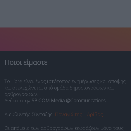
Ποιοι είμαστε
Το Libre είναι ένας ιστότοπος ενημέρωσης και άποψης
και στελεχώνεται από ομάδα δημοσιογράφων και
αρθρογράφων.
Ανήκει στην
SP COM Media @Communcations
.
Διευθυντής Σύνταξης:
Παναγιώτης Ι. Δρίβας
.
Οι απόψεις των αρθρογράφων εκφράζουν μόνο τους