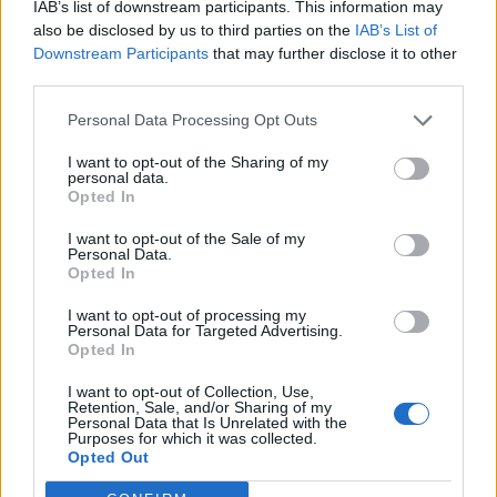
προχωρήσουν σε απεργία.
IAB’s list of downstream participants. This information may
also be disclosed by us to third parties on the
IAB’s List of
Η πανελλαδική απεργία θα επηρεάσει και τα
Μέσα
Downstream Participants
that may further disclose it to other
third parties.
Μαζικής Μεταφοράς
με πιθανές στάσεις εργασίας
ή περιορισμένα δρομολόγια που θα
Personal Data Processing Opt Outs
ανακοινωθούν τις επόμενες ώρες.
I want to opt-out of the Sharing of my
personal data.
Opted In
Η κεντρική συγκέντρωση στην Αθήνα έχει
προγραμματιστεί για τις 11:00 στην πλατεία
I want to opt-out of the Sale of my
Personal Data.
Κλαυθμώνος.
Opted In
I want to opt-out of processing my
Facebook
Share on X
Bluesky
Personal Data for Targeted Advertising.
Opted In
Email
Copy Link
I want to opt-out of Collection, Use,
Retention, Sale, and/or Sharing of my
Personal Data that Is Unrelated with the
Tags:
Purposes for which it was collected.
ΑΔΕΔΥ
απεργία
Opted Out