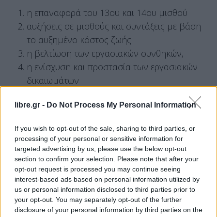
η επαναφορά του 13ου και 14ου μισθού
αυξήσεις σε μισθούς και συντάξεις με βάση
το αυξημένο κόστος ζωής
η βελτίωση των εργασιακών συνθηκών,
η ενίσχυση και προστασία των εργασιακών
δικαιωμάτων
Επίσης οι δημόσιοι υπάλληλοι εκφράζουν την
libre.gr -
Do Not Process My Personal Information
αντίθεσή τους στις αλλαγές που προωθεί η
κυβέρνηση, όπως ο νέος πειθαρχικός κώδικας κ.α.
If you wish to opt-out of the sale, sharing to third parties, or
processing of your personal or sensitive information for
targeted advertising by us, please use the below opt-out
Αν και στην απεργία θα συμμετάσχουν και
section to confirm your selection. Please note that after your
εκπαιδευτικοί, τα
σχολεία
δεν αναμένεται να
opt-out request is processed you may continue seeing
παραμείνουν πλήρως κλειστά. Αναμένεται να
interest-based ads based on personal information utilized by
us or personal information disclosed to third parties prior to
υπάρξουν κενά και τροποποιήσεις στο πρόγραμμα
your opt-out. You may separately opt-out of the further
καθώς αρκετοί δάσκαλοι και εκπαιδευτικοί θα
disclosure of your personal information by third parties on the