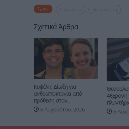
Tags:
δολοφονία
θεσσαλονίκη
Σχετικά Άρθρα
Κυψέλη: Δίωξη για
νακριτή οι
Θεσσαλον
ανθρωποκτονία από
46χρονη 
πρόθεση στον...
πλυντήριο
 2026
6 Αυγούστου, 2026
6 Αυγο