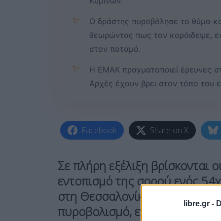
Κυμίνων.
✨
Ο δράστης πυροβόλησε το θύμα κα
θεωρώντας πως τον κορόιδεψε, ε
στον ποταμό.
✨
Η ΕΜΑΚ πραγματοποιεί έρευνες στ
Αρχές έχουν βρει στον τόπο του 
Facebook
Share on X
Σε πλήρη εξέλιξη βρίσκονται ο
εντοπισμό της σορού ενός 54
στη Θεσσαλονίκη. Ο άνδρας φέ
libre.gr -
D
πυροβολισμό, ενώ για την υπ