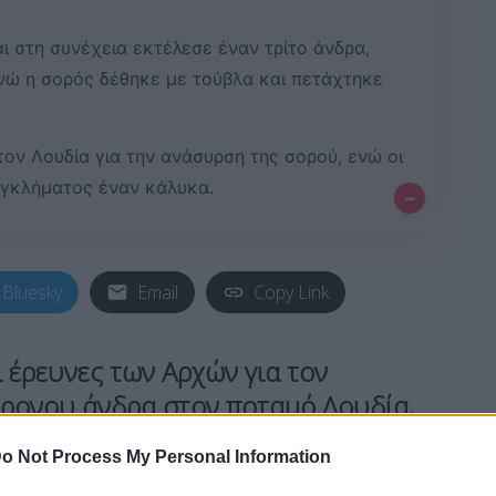
ι στη συνέχεια εκτέλεσε έναν τρίτο άνδρα,
νώ η σορός δέθηκε με τούβλα και πετάχτηκε
ον Λουδία για την ανάσυρση της σορού, ενώ οι
εγκλήματος έναν κάλυκα.
–
Bluesky
Email
Copy Link
ι έρευνες των Αρχών για τον
χρονου άνδρα στον ποταμό Λουδία,
ρεται να έπεσε θύμα δολοφονίας με
o Not Process My Personal Information
όθεση έχουν συλληφθεί ήδη δύο