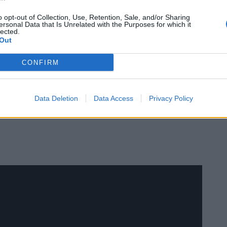
ρίες αναφέρουν πως έδεσαν τη σορό με
ταμού. Στο σημείο του εγκλήματος οι Αρχές
o opt-out of Collection, Use, Retention, Sale, and/or Sharing
ersonal Data that Is Unrelated with the Purposes for which it
lected.
Out
CONFIRM
Data Deletion
Data Access
Privacy Policy
ραγματοποιούν έρευνες στον Λουδία
για τον
.