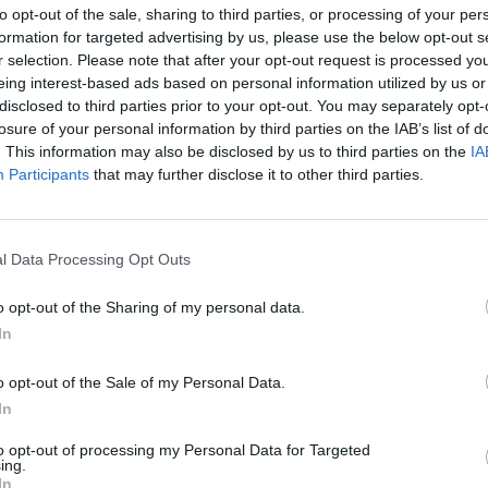
to opt-out of the sale, sharing to third parties, or processing of your per
formation for targeted advertising by us, please use the below opt-out s
r selection. Please note that after your opt-out request is processed y
l το περιστατικό έγινε χθες το βράδυ. Οι
eing interest-based ads based on personal information utilized by us or
 τρεις άνδρες -ο δολοφονημένος και οι δύο
disclosed to third parties prior to your opt-out. You may separately opt-
losure of your personal information by third parties on the IAB’s list of
μετέβησαν
σε σπίτι ενός Ρομά
στην περιοχή των
. This information may also be disclosed by us to third parties on the
IA
ικές ουσίες που φέρεται να είχε κρύψει στο
Participants
that may further disclose it to other third parties.
l Data Processing Opt Outs
ο δεν υπήρχαν τα ναρκωτικά που περίμεναν να
o opt-out of the Sharing of my personal data.
υροβόλησε το θύμα, άρπαξε το όπλο του τρίτου
In
ίρα στο κεφάλι,
θεωρώντας πως εκείνος τον είχε
o opt-out of the Sale of my Personal Data.
In
ι ο άλλος που ήταν παρών στο έγκλημα έχουν
to opt-out of processing my Personal Data for Targeted
ιστεί στους αστυνομικούς
πως έριξαν τη σορό
ing.
In