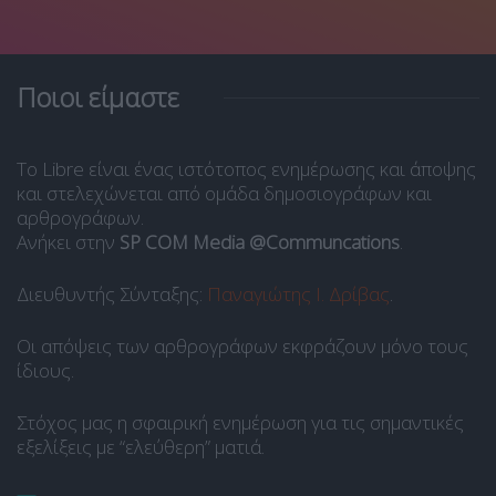
Ποιοι είμαστε
Το Libre είναι ένας ιστότοπος ενημέρωσης και άποψης
και στελεχώνεται από ομάδα δημοσιογράφων και
αρθρογράφων.
Ανήκει στην
SP COM Media @Communcations
.
Διευθυντής Σύνταξης:
Παναγιώτης Ι. Δρίβας
.
Οι απόψεις των αρθρογράφων εκφράζουν μόνο τους
ίδιους.
Στόχος μας η σφαιρική ενημέρωση για τις σημαντικές
εξελίξεις με “ελεύθερη” ματιά.