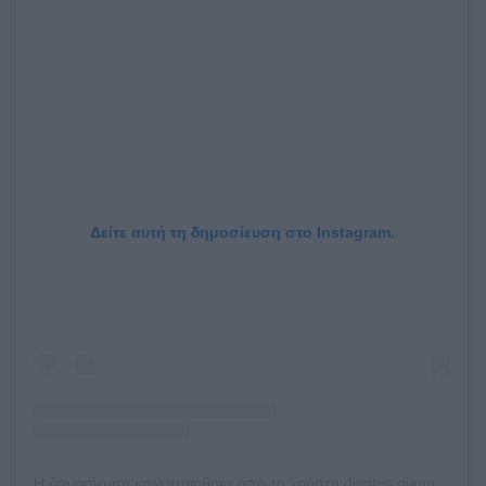
Δείτε αυτή τη δημοσίευση στο Instagram.
Η δημοσίευση κοινοποιήθηκε από το χρήστη dimitris giannakopoulos (@dpg7000)