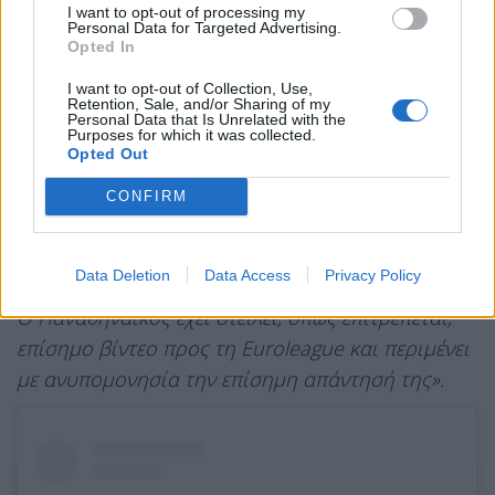
Οι φίλαθλοι και όλοι οι εμπλεκόμενοι περιμένουν
I want to opt-out of processing my
Personal Data for Targeted Advertising.
να δουν πώς η Euroleague θα ερμηνεύσει αυτές
Opted In
τις φάσεις.
I want to opt-out of Collection, Use,
Retention, Sale, and/or Sharing of my
Εμείς, ως επενδυτές στους συλλόγους μας αλλά
Personal Data that Is Unrelated with the
Purposes for which it was collected.
και μέτοχοι της Euroleague, πρέπει να
Opted Out
αισθανόμαστε την υποχρέωση απέναντι στη
CONFIRM
διοργάνωση και στους ανθρώπους της να
εκπαιδεύουμε τους φιλάθλους μας, ώστε να
διορθώνονται όταν κάνουν λάθος ή είναι άδικοι.
Data Deletion
Data Access
Privacy Policy
Ο Παναθηναϊκός έχει στείλει, όπως επιτρέπεται,
επίσημο βίντεο προς τη Euroleague και περιμένει
με ανυπομονησία την επίσημη απάντησή της».