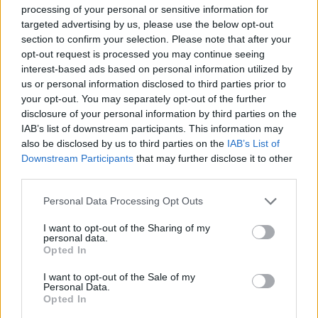
αντιδράσεις των ανθρώπων του Παναθηναϊκού
processing of your personal or sensitive information for
targeted advertising by us, please use the below opt-out
AKTOR.
section to confirm your selection. Please note that after your
opt-out request is processed you may continue seeing
Αναλυτικά, το μήνυμα του διοικητικού ηγέτη των
interest-based ads based on personal information utilized by
«πράσινων»:
us or personal information disclosed to third parties prior to
your opt-out. You may separately opt-out of the further
«Οι κανονισμοί στο μπάσκετ αλλάζουν τόσο
disclosure of your personal information by third parties on the
IAB’s list of downstream participants. This information may
γρήγορα, που πολλές φορές δεν είμαστε
also be disclosed by us to third parties on the
IAB’s List of
ενημερωμένοι.
Downstream Participants
that may further disclose it to other
third parties.
Αυτό πολλές φορές προκαλεί εκνευρισμό και
απογοήτευση στις ομάδες και κυρίως στους
Personal Data Processing Opt Outs
φιλάθλους.
I want to opt-out of the Sharing of my
personal data.
Opted In
Αυτή είναι η περίπτωση μετά το τελευταίο
παιχνίδι ανάμεσα στον Παναθηναϊκό και τη
I want to opt-out of the Sale of my
Personal Data.
Βαλένθια.
Opted In