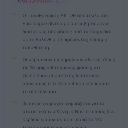
💡
AI Summary
by Libre
✨
Ο Παναθηναϊκός AKTOR απέστειλε στη
Euroleague βίντεο με αμφισβητούμενες
διαιτητικές αποφάσεις από τα παιχνίδια
με τη Βαλένθια, περιμένοντας επίσημη
τοποθέτηση.
✨
Οι «πράσινοι» επισημαίνουν αδικίες, όπως
τις 13 αμφισβητούμενες φάσεις στο
Game 3 και σημαντικές διαιτητικές
αποφάσεις στο Game 4 που επηρέασαν
το αποτέλεσμα.
✨
Ιδιαίτερη ανησυχία εκφράζεται για τα
στατιστικά του Κέντρικ Ναν, ο οποίος δεν
κέρδισε φάουλ σε σουτ παρά τα 120
λεπτά συμμετοχής στη σειρά.