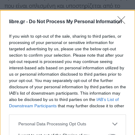
που είναι οπλισμένη και υποστηρίζεται από το
σύνολο του ΝΑΤΟ», δήλωσε ο Πούτιν.
libre.gr -
Do Not Process My Personal Information
Facebook
Share on X
Bluesky
If you wish to opt-out of the sale, sharing to third parties, or
processing of your personal or sensitive information for
Email
Copy Link
targeted advertising by us, please use the below opt-out
section to confirm your selection. Please note that after your
Tags:
opt-out request is processed you may continue seeing
ΝΑΤΟ
πούτιν
ρωσία
interest-based ads based on personal information utilized by
us or personal information disclosed to third parties prior to
Σχετικά Άρθρα
your opt-out. You may separately opt-out of the further
disclosure of your personal information by third parties on the
IAB’s list of downstream participants. This information may
also be disclosed by us to third parties on the
IAB’s List of
Downstream Participants
that may further disclose it to other
third parties.
Personal Data Processing Opt Outs