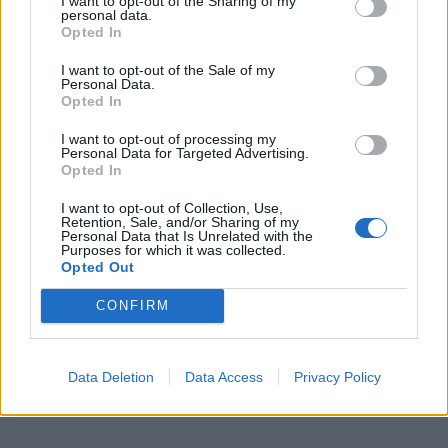
I want to opt-out of the Sharing of my
personal data.
Opted In
I want to opt-out of the Sale of my
Personal Data.
Opted In
I want to opt-out of processing my
Personal Data for Targeted Advertising.
Μακρόν: Νέες κυρώσεις κατά της Ρωσίας και...
Opted In
5 Αυγούστου, 2026
I want to opt-out of Collection, Use,
Retention, Sale, and/or Sharing of my
Personal Data that Is Unrelated with the
Purposes for which it was collected.
Opted Out
CONFIRM
Data Deletion
Data Access
Privacy Policy