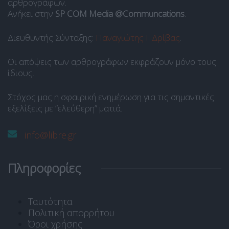
αρθρογράφων.
Ανήκει στην
SP COM Media @Communcations
.
Διευθυντής Σύνταξης:
Παναγιώτης Ι. Δρίβας
.
Οι απόψεις των αρθρογράφων εκφράζουν μόνο τους
ίδιους.
Στόχος μας η σφαιρική ενημέρωση για τις σημαντικές
εξελίξεις με “ελεύθερη” ματιά.
info@libre.gr
Πληροφορίες
Ταυτότητα
Πολιτική απορρήτου
Όροι χρήσης