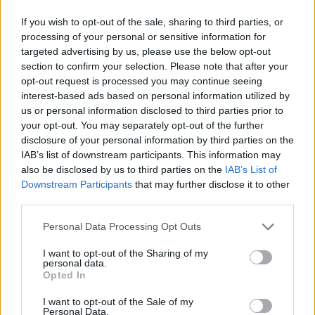
If you wish to opt-out of the sale, sharing to third parties, or
processing of your personal or sensitive information for
targeted advertising by us, please use the below opt-out
section to confirm your selection. Please note that after your
opt-out request is processed you may continue seeing
interest-based ads based on personal information utilized by
us or personal information disclosed to third parties prior to
your opt-out. You may separately opt-out of the further
disclosure of your personal information by third parties on the
Από την πλευρά του, το
ρωσικό Υπουργείο
IAB’s list of downstream participants. This information may
also be disclosed by us to third parties on the
IAB’s List of
Άμυνας
δήλωσε ότι «παρά την κήρυξη
Downstream Participants
that may further disclose it to other
κατάπαυσης του πυρός, ουκρανικές ένοπλες
third parties.
ομάδες εξαπέλυσαν επιθέσεις με τη βοήθεια μη
Personal Data Processing Opt Outs
επανδρωμένων αεροσκαφών και πυροβολικού
εναντίον των θέσεων των στρατευμάτων
I want to opt-out of the Sharing of my
personal data.
μας»,
χωρίς να αναφέρει τον ακριβή αριθμό.
Opted In
Θύματα ανακοινώθηκαν και από τις δύο πλευρές.
I want to opt-out of the Sale of my
Personal Data.