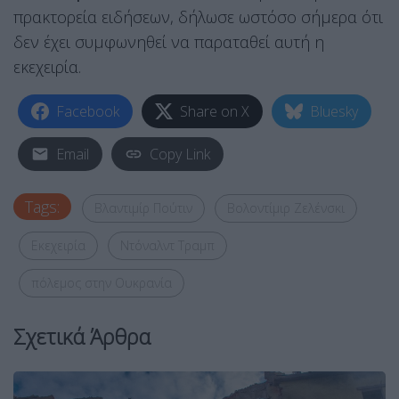
πρακτορεία ειδήσεων, δήλωσε ωστόσο σήμερα ότι
δεν έχει συμφωνηθεί να παραταθεί αυτή η
εκεχειρία.
Facebook
Share on X
Bluesky
Email
Copy Link
Tags:
Βλαντιμίρ Πούτιν
Βολοντίμιρ Ζελένσκι
Εκεχειρία
Ντόναλντ Τραμπ
πόλεμος στην Ουκρανία
Σχετικά Άρθρα