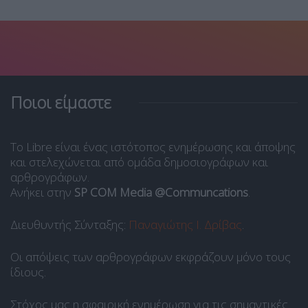
Ποιοι είμαστε
Το Libre είναι ένας ιστότοπος ενημέρωσης και άποψης
και στελεχώνεται από ομάδα δημοσιογράφων και
αρθρογράφων.
Ανήκει στην
SP COM Media @Communcations
.
Διευθυντής Σύνταξης:
Παναγιώτης Ι. Δρίβας
.
Οι απόψεις των αρθρογράφων εκφράζουν μόνο τους
ίδιους.
Στόχος μας η σφαιρική ενημέρωση για τις σημαντικές