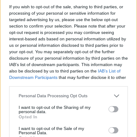
ανασκαφών του Μετρό.
If you wish to opt-out of the sale, sharing to third parties, or
processing of your personal or sensitive information for
Ο κ. Μητσοτάκης επισήμανε ότι σε λίγες
targeted advertising by us, please use the below opt-out
section to confirm your selection. Please note that after your
εβδομάδες θα ξανάρθει στον ίδιο χώρο για τα
opt-out request is processed you may continue seeing
εγκαίνια του Μητροπολιτικού Πάρκου Παύλου
interest-based ads based on personal information utilized by
Μελά, στο οποίο θα λειτουργήσουν, επίσης, το
us or personal information disclosed to third parties prior to
your opt-out. You may separately opt-out of the further
Μουσείο του Προσφυγικού Ελληνισμού και το
disclosure of your personal information by third parties on the
Μουσείο της Εθνικής Αντίστασης και σημείωσε:
IAB’s list of downstream participants. This information may
«Με το Μητροπολιτικό Πάρκο διαμορφώνουμε,
also be disclosed by us to third parties on the
IAB’s List of
Downstream Participants
that may further disclose it to other
εδώ στη δυτική Θεσσαλονίκη, όπως είχαμε
third parties.
δεσμευτεί, μία αληθινή αστική αλλά και
πολιτιστική όαση για τους εκατοντάδες χιλιάδες
Personal Data Processing Opt Outs
κατοίκους της. Έναν περίπατο στη φύση αλλά και
I want to opt-out of the Sharing of my
personal data.
ένα χρήσιμο ταξίδι στη συλλογική μας μνήμη».
Opted In
Και πρόσθεσε πως «Δημιουργούμε έναν μοναδικό
I want to opt-out of the Sale of my
Personal Data.