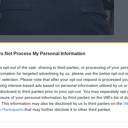
o Not Process My Personal Information
Bluesky
Email
Copy Link
to opt-out of the sale, sharing to third parties, or processing of your per
formation for targeted advertising by us, please use the below opt-out s
ες φαίνεται πως είχε βάλει στο
r selection. Please note that after your opt-out request is processed y
eing interest-based ads based on personal information utilized by us or
άκλειο
, ο οποίος συνελήφθη.
disclosed to third parties prior to your opt-out. You may separately opt-
σύλληψη του 37 χρονου έγινε το
losure of your personal information by third parties on the IAB’s list of
. This information may also be disclosed by us to third parties on the
IA
ιοχή του Δήμου Ηρακλείου από
Participants
that may further disclose it to other third parties.
κού Τμήματος Ηρακλείου, με την
ραβάσεις της νομοθεσίας περί όπλων.