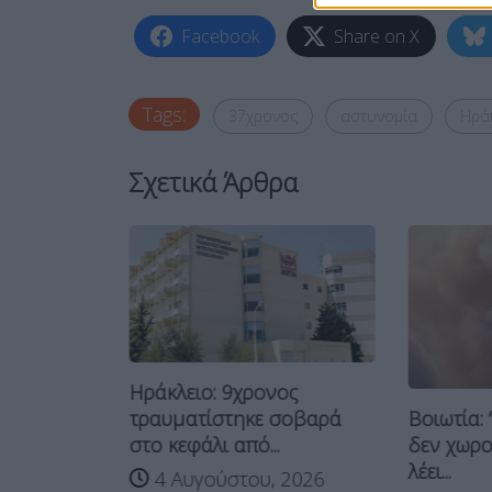
Facebook
Share on X
Tags:
37χρονος
αστυνομία
Ηρά
Σχετικά Άρθρα
Ηράκλειο: 9χρονος
 “μαϊμού”
Βοιωτία: 
τραυματίστηκε σοβαρά
το...
δεν χωρού
στο κεφάλι από...
 2026
λέει...
4 Αυγούστου, 2026