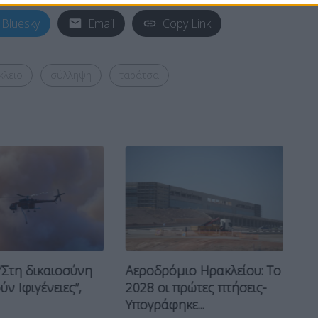
Bluesky
Email
Copy Link
κλειο
σύλληψη
ταράτσα
Μ
“Στη δικαιοσύνη
Αεροδρόμιο Ηρακλείου: Το
ασ
ν Ιφιγένειες”,
2028 οι πρώτες πτήσεις-
επ
Υπογράφηκε...