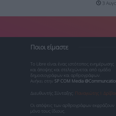
3 Αυγο
Ποιοι είμαστε
Το Libre είναι ένας ιστότοπος ενημέρωσης
και άποψης και στελεχώνεται από ομάδα
δημοσιογράφων και αρθρογράφων.
Ανήκει στην
SP COM Media @Communcatio
Διευθυντής Σύνταξης:
Παναγιώτης Ι. Δρίβα
Οι απόψεις των αρθρογράφων εκφράζουν
μόνο τους ίδιους.