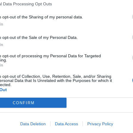
l Data Processing Opt Outs
συλληφθείς φέρεται να εμπλέκεται σε τρεις
o opt-out of the Sharing of my personal data.
ών, αφαιρώντας μπόιλερ νερού συνολικής αξίας
In
o opt-out of the Sale of my Personal Data.
In
to opt-out of processing my Personal Data for Targeted
 ανακύκλωσης, αποκομίζοντας παράνομο
ing.
In
ευρώ. Κατά τη διάρκεια έρευνας στην οικία του,
αν δύο φυσίγγια, ενώ σε εγκαταστάσεις της
o opt-out of Collection, Use, Retention, Sale, and/or Sharing
ersonal Data that Is Unrelated with the Purposes for which it
 τα αφαιρεθέντα μπόιλερ, το οποίο επίσης
lected.
Out
ι σε εξέλιξη και διενεργείται από το Β’
CONFIRM
Data Deletion
Data Access
Privacy Policy