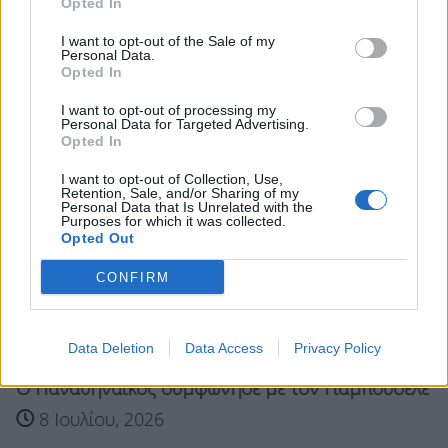
Opted In
ΦΕΝΕΡΜΠΑΧΤΣΕ
I want to opt-out of the Sale of my
Personal Data.
Opted In
Σχετικά Άρθρα
I want to opt-out of processing my
Personal Data for Targeted Advertising.
Opted In
I want to opt-out of Collection, Use,
Retention, Sale, and/or Sharing of my
Personal Data that Is Unrelated with the
Purposes for which it was collected.
Opted Out
CONFIRM
Data Deletion
Data Access
Privacy Policy
Ο Παναθηναϊκός συμφώνησε με τον Γιαμπουσέλε
8 Ιουλίου, 2026