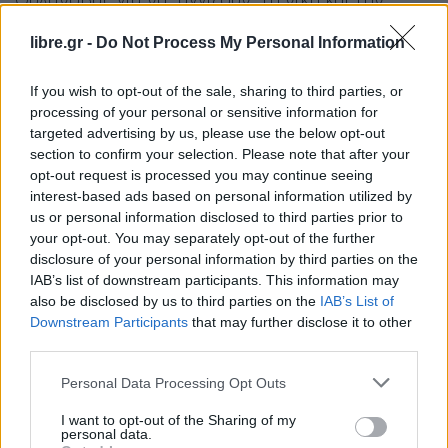
ισοφάριση της σειράς, αλλά ένα καλάθι του
libre.gr -
Do Not Process My Personal Information
Μπάλντγουιν στο φινάλε του αγώνα, έστειλε το
ματς στην παράταση με σκορ 80-80.
If you wish to opt-out of the sale, sharing to third parties, or
processing of your personal or sensitive information for
Εκεί η Ζαλγκίρις έμεινε από δυνάμεις και οι
targeted advertising by us, please use the below opt-out
section to confirm your selection. Please note that after your
φοβεροί Χόρτον Τάκερ και Μπάλντγουιν
opt-out request is processed you may continue seeing
“καθάρισαν” το ματς για την ομάδα τους,
interest-based ads based on personal information utilized by
στέλνοντας τη Φενέρμπαχτσε στο Final Four της
us or personal information disclosed to third parties prior to
your opt-out. You may separately opt-out of the further
Αθήνας, όπου και θα αντιμετωπίσει τον
disclosure of your personal information by third parties on the
Ολυμπιακό στον ημιτελικό.
IAB’s list of downstream participants. This information may
also be disclosed by us to third parties on the
IAB’s List of
Facebook
Share on X
Bluesky
Downstream Participants
that may further disclose it to other
third parties.
Email
Copy Link
Personal Data Processing Opt Outs
I want to opt-out of the Sharing of my
Tags:
μπάσκετ
Ολυμπιακός
personal data.