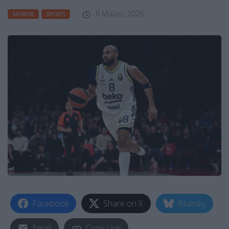
8 Μαΐου, 2026
MIRROR
SPORTS
Facebook
Share on X
Bluesky
Email
Copy Link