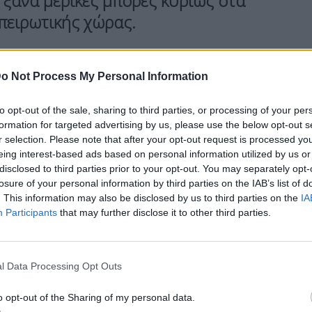
 ξανά μερικές μπόρες κυρίως στα
ηπειρωτικής χώρας.
 της θερμοκρασίας και μέχρι την Τετάρτη θα
o Not Process My Personal Information
άρια, ιδιαίτερα προς τα ανατολικά και νότια
to opt-out of the sale, sharing to third parties, or processing of your per
formation for targeted advertising by us, please use the below opt-out s
r selection. Please note that after your opt-out request is processed y
eing interest-based ads based on personal information utilized by us or
βλέπονται και κάποιες
λασποβροχές
μικρής
disclosed to third parties prior to your opt-out. You may separately opt-
losure of your personal information by third parties on the IAB’s list of
βόρεια τμήματα
, γεγονός που δεν θα επιτρέψει
. This information may also be disclosed by us to third parties on the
IA
ά, με εξαίρεση την
Κρήτη και τα Δωδεκάνησα
,
Participants
that may further disclose it to other third parties.
ιά και δεν αποκλείεται το μεσημέρι προς το
l Data Processing Opt Outs
ες λασποβροχές μικρής έντασης. Η θερμοκρασία
είναι δηλαδή αρκετά χαμηλότερη από τις
o opt-out of the Sharing of my personal data.