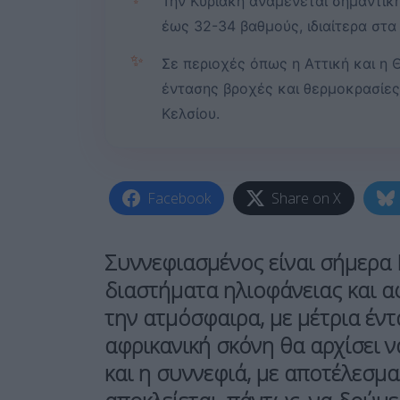
Την Κυριακή αναμένεται σημαντική
έως 32-34 βαθμούς, ιδιαίτερα στα
✨
Σε περιοχές όπως η Αττική και η
έντασης βροχές και θερμοκρασίες
Κελσίου.
Facebook
Share on X
Συννεφιασμένος είναι σήμερα 
διαστήματα ηλιοφάνειας και α
την ατμόσφαιρα, με μέτρια έντ
αφρικανική σκόνη θα αρχίσει ν
και η συννεφιά, με αποτέλεσμα