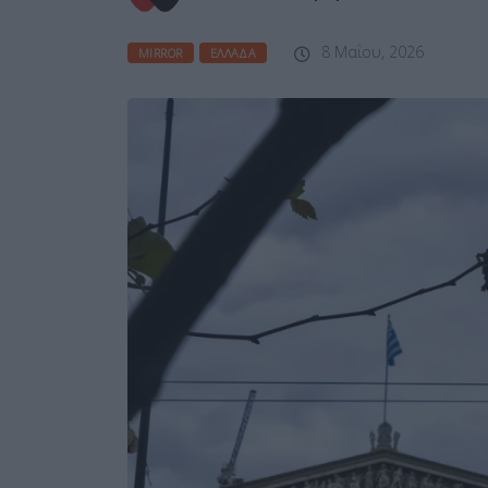
8 Μαΐου, 2026
MIRROR
ΕΛΛΆΔΑ