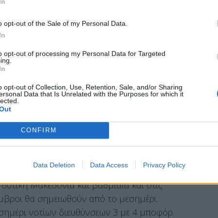
In
o opt-out of the Sale of my Personal Data.
In
συννεφιές με λίγες τοπικές λασποβροχές, ενώ και
to opt-out of processing my Personal Data for Targeted
υς 20 βαθμούς.
ing.
In
o opt-out of Collection, Use, Retention, Sale, and/or Sharing
ersonal Data that Is Unrelated with the Purposes for which it
lected.
Out
 ΤΗΝ ΕΜΥ ΓΙΑ ΣΗΜΕΡΑ
CONFIRM
Data Deletion
Data Access
Privacy Policy
 δυτική Μακεδονία και βαθμιαία και στις
όμβροι θα σημειωθούν από το μεσημέρι.
εσημέρι νοτίων διευθύνσεων 3 με 4 μποφόρ.