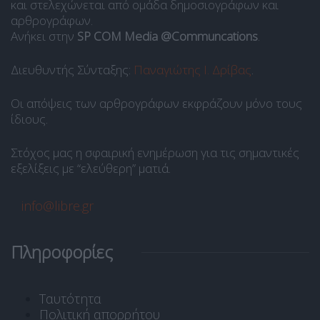
και στελεχώνεται από ομάδα δημοσιογράφων και
αρθρογράφων.
Ανήκει στην
SP COM Media @Communcations
.
Διευθυντής Σύνταξης:
Παναγιώτης Ι. Δρίβας
.
Οι απόψεις των αρθρογράφων εκφράζουν μόνο τους
ίδιους.
Στόχος μας η σφαιρική ενημέρωση για τις σημαντικές
εξελίξεις με “ελεύθερη” ματιά.
info@libre.gr
Πληροφορίες
Ταυτότητα
Πολιτική απορρήτου