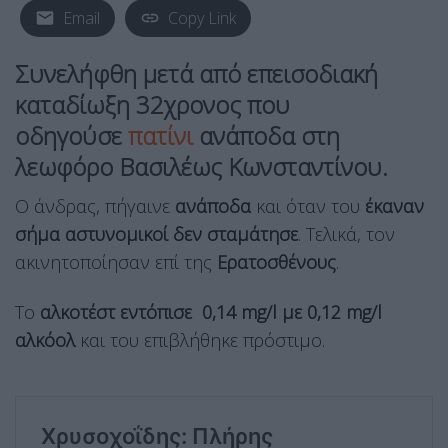
Email
Copy Link
Συνελήφθη μετά από επεισοδιακή
καταδίωξη 32χρονος που
οδηγούσε
πατίνι
ανάποδα στη
λεωφόρο Βασιλέως Κωνσταντίνου.
Ο άνδρας, πήγαινε
ανάποδα
και όταν του
έκαναν
σήμα αστυνομικοί δεν σταμάτησε
. Τελικά, τον
ακινητοποίησαν επί της
Ερατοσθένους
.
Το
αλκοτέστ εντόπισε 0,14 mg/l με 0,12 mg/l
αλκόολ
και του επιβλήθηκε πρόστιμο.