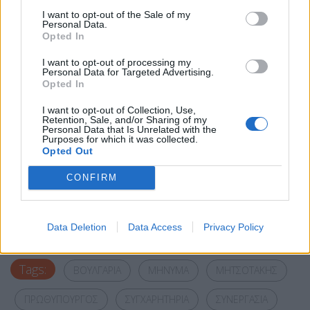
I want to opt-out of the Sale of my
Personal Data.
Opted In
I want to opt-out of processing my
Personal Data for Targeted Advertising.
Opted In
I want to opt-out of Collection, Use,
Retention, Sale, and/or Sharing of my
Personal Data that Is Unrelated with the
Purposes for which it was collected.
Opted Out
CONFIRM
Facebook
Share on X
Bluesky
Email
Copy Link
Data Deletion
Data Access
Privacy Policy
Tags:
ΒΟΥΛΓΑΡΙΑ
ΜΗΝΥΜΑ
ΜΗΤΣΟΤΑΚΗΣ
ΠΡΩΘΥΠΟΥΡΓΟΣ
ΣΥΓΧΑΡΗΤΗΡΙΑ
ΣΥΝΕΡΓΑΣΙΑ