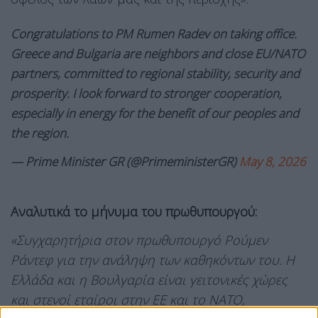
Congratulations to PΜ Rumen Radev on taking office.
Greece and Bulgaria are neighbors and close EU/NATO
partners, committed to regional stability, security and
prosperity. I look forward to stronger cooperation,
especially in energy for the benefit of our peoples and
the region.
— Prime Minister GR (@PrimeministerGR)
May 8, 2026
Αναλυτικά το μήνυμα του πρωθυπουργού:
«Συγχαρητήρια στον πρωθυπουργό Ρούμεν
Ράντεφ για την ανάληψη των καθηκόντων του. Η
Ελλάδα και η Βουλγαρία είναι γειτονικές χώρες
και στενοί εταίροι στην ΕΕ και το ΝΑΤΟ,