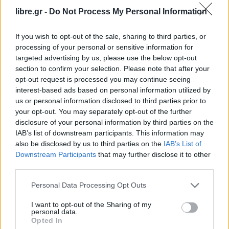
αφοσιωμένες στη σταθερότητα, την ασφάλεια και
libre.gr -
Do Not Process My Personal Information
την ευημερία της περιοχής. Προσβλέπω σε μια
ενισχυμένη συνεργασία, ιδίως στον τομέα της
If you wish to opt-out of the sale, sharing to third parties, or
ενέργειας, προς όφελος των λαών μας και της
processing of your personal or sensitive information for
περιοχής».
targeted advertising by us, please use the below opt-out
section to confirm your selection. Please note that after your
opt-out request is processed you may continue seeing
interest-based ads based on personal information utilized by
us or personal information disclosed to third parties prior to
your opt-out. You may separately opt-out of the further
disclosure of your personal information by third parties on the
IAB’s list of downstream participants. This information may
also be disclosed by us to third parties on the
IAB’s List of
Downstream Participants
that may further disclose it to other
third parties.
Personal Data Processing Opt Outs
I want to opt-out of the Sharing of my
personal data.
Opted In