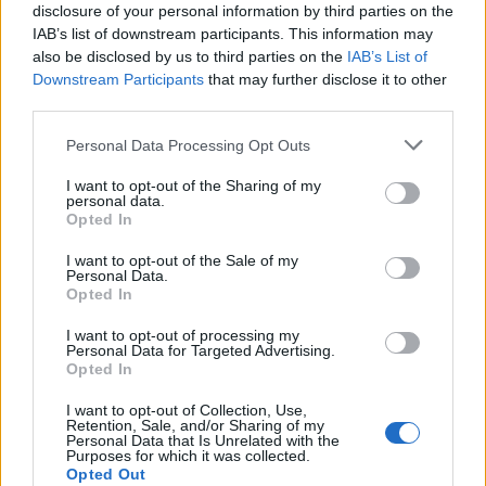
disclosure of your personal information by third parties on the
IAB’s list of downstream participants. This information may
also be disclosed by us to third parties on the
IAB’s List of
Downstream Participants
that may further disclose it to other
third parties.
Personal Data Processing Opt Outs
I want to opt-out of the Sharing of my
personal data.
Opted In
I want to opt-out of the Sale of my
Personal Data.
Facebook
Share on X
Bluesky
Opted In
I want to opt-out of processing my
Email
Copy Link
Personal Data for Targeted Advertising.
Opted In
Tags:
I want to opt-out of Collection, Use,
Β ΠΑΓΚΟΣΜΙΟΣ ΠΟΛΕΜΟΣ
ΗΠΑ
Retention, Sale, and/or Sharing of my
Personal Data that Is Unrelated with the
Purposes for which it was collected.
ΝΑΖΙΣΜΟΣ
ΠΟΥΤΙΝ
ΡΩΣΙΑ
ΤΡΑΜΠ
Opted Out