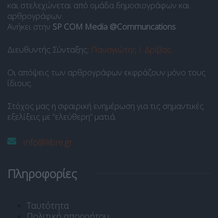
και στελεχώνεται από ομάδα δημοσιογράφων και
αρθρογράφων.
Ανήκει στην
SP COM Media @Communcations
.
Διευθυντής Σύνταξης:
Παναγιώτης Ι. Δρίβας
.
Οι απόψεις των αρθρογράφων εκφράζουν μόνο τους
ίδιους.
Στόχος μας η σφαιρική ενημέρωση για τις σημαντικές
εξελίξεις με “ελεύθερη” ματιά.
info@libre.gr
Πληροφορίες
Ταυτότητα
Πολιτική απορρήτου