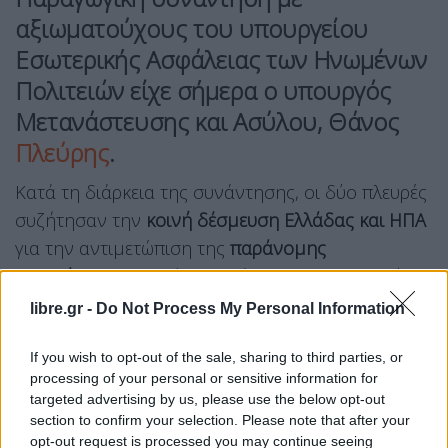
αξιωματούχους του υπουργείου
Εσωτερικής Ασφάλειας των Ηνωμένων
Πολιτειών είχε σήμερα ο υπουργός
Μετανάστευσης και Ασύλου, Θάνος
Πλεύρης
.
Κατά τη διάρκεια της συνάντησης, οι δύο πλευρές
συζήτησαν την
κοινή δέσμευση Ελλάδας και ΗΠΑ
για την αντιμετώπιση της
παράνομης
μετανάστευσης,
ενώ υπογράμμισαν τη σημασία
της συνέχισης των στενών διαβουλεύσεων και της
libre.gr -
Do Not Process My Personal Information
συνεργασίας για την αντιμετώπιση των
μεταναστευτικών προκλήσεων.
If you wish to opt-out of the sale, sharing to third parties, or
processing of your personal or sensitive information for
targeted advertising by us, please use the below opt-out
Facebook
Share on X
Bluesky
section to confirm your selection. Please note that after your
opt-out request is processed you may continue seeing