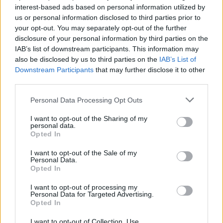
Email
Copy Link
interest-based ads based on personal information utilized by
us or personal information disclosed to third parties prior to
your opt-out. You may separately opt-out of the further
Tags:
αξιωματούχοι
ΗΠΑ
Μετανάστευση
disclosure of your personal information by third parties on the
IAB’s list of downstream participants. This information may
Πλεύρης
Συνάντηση
also be disclosed by us to third parties on the
IAB’s List of
Downstream Participants
that may further disclose it to other
third parties.
Σχετικά Άρθρα
Personal Data Processing Opt Outs
I want to opt-out of the Sharing of my
personal data.
Opted In
I want to opt-out of the Sale of my
Personal Data.
Opted In
I want to opt-out of processing my
Personal Data for Targeted Advertising.
Opted In
I want to opt-out of Collection, Use,