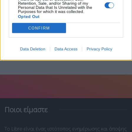
Retention, Sale, and/or Sharing of my
Personal Data that Is Unrelated with the
Purposes for which it was collected.
Ξεμένουν από όπλα οι ΗΠΑ- Έριξαν “σχεδόν...
Opted Out
4 Αυγούστου, 2026
CONFIRM
Data Deletion
Data Access
Privacy Policy
Ποιοι είμαστε
Το Libre είναι ένας ιστότοπος ενημέρωσης και άποψης