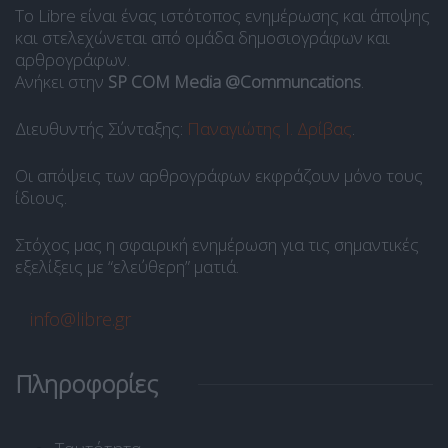
Το Libre είναι ένας ιστότοπος ενημέρωσης και άποψης
και στελεχώνεται από ομάδα δημοσιογράφων και
αρθρογράφων.
Ανήκει στην
SP COM Media @Communcations
.
Διευθυντής Σύνταξης:
Παναγιώτης Ι. Δρίβας
.
Οι απόψεις των αρθρογράφων εκφράζουν μόνο τους
ίδιους.
Στόχος μας η σφαιρική ενημέρωση για τις σημαντικές
εξελίξεις με “ελεύθερη” ματιά.
info@libre.gr
Πληροφορίες