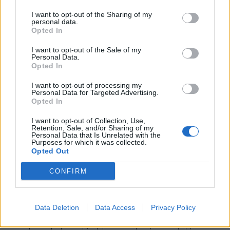
Κεντρική θέση στο πακέτο προτάσεων κατέχει η
I want to opt-out of the Sharing of my
personal data.
αναθεώρηση του
άρθρου 86
για την ευθύνη
Opted In
υπουργών, με το ΠΑΣΟΚ να εισηγείται ουσιαστική
I want to opt-out of the Sale of my
αποπολιτικοποίηση της διαδικασίας δίωξης. Η
Personal Data.
Opted In
σχετική αρμοδιότητα
απομακρύνεται από τη
Βουλή
και μεταφέρεται σε ειδικό συμβούλιο ενώ
I want to opt-out of processing my
Personal Data for Targeted Advertising.
σε περίπτωση
παραπομπής,
η δίκη θα διεξάγεται
Opted In
ενώπιον του Ειδικού Δικαστηρίου.
I want to opt-out of Collection, Use,
Retention, Sale, and/or Sharing of my
Personal Data that Is Unrelated with the
Ιδιαίτερη βαρύτητα δίνεται και στην
αναθεώρηση
Purposes for which it was collected.
Opted Out
του άρθρου 90
, με στόχο – όπως αναφέρουν
στελέχη του κόμματος – μια
Δικαιοσύνη
χωρίς
CONFIRM
κυβερνητική κηδεμονία.
Η πρόταση προβλέπει:
Data Deletion
Data Access
Privacy Policy
μεταφορά της αρμοδιότητας επιλογής