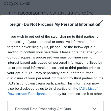
στόχος είναι:
η
προάσπιση
της συνταγματικής τάξης
η
ενίσχυση
της διαφάνειας και των θεσμικών
libre.gr -
Do Not Process My Personal Information
αντιβάρων
η
προστασία
των πολιτών απέναντι στις
If you wish to opt-out of the sale, sharing to third parties, or
προκλήσεις της σύγχρονης κοινωνίας.
processing of your personal or sensitive information for
targeted advertising by us, please use the below opt-out
Η τελική μορφή των προτάσεων αναμένεται να
section to confirm your selection. Please note that after your
opt-out request is processed you may continue seeing
εμπλουτιστεί μέσα από
δημόσια διαβούλευση
και
interest-based ads based on personal information utilized by
κινείται σε τρεις βασικούς άξονες:
us or personal information disclosed to third parties prior to
your opt-out. You may separately opt-out of the further
σύγχρονα
δικαιώματα
disclosure of your personal information by third parties on the
θεσμοί
, διαφάνεια και λογοδοσία
IAB’s list of downstream participants. This information may
αλλαγές
στην ίδια τη διαδικασία της
also be disclosed by us to third parties on the
IAB’s List of
Downstream Participants
that may further disclose it to other
αναθεώρησης.
third parties.
Τα 21 άρθρα και οι νέες ρυθμίσεις
Personal Data Processing Opt Outs