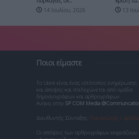
πυρκαγιές σε...
κρίση τα..
14 Ιουλίου, 2026
13 Ιου
Ποιοι είμαστε
Το Libre είναι ένας ιστότοπος ενημέρωσης
και άποψης και στελεχώνεται από ομάδα
δημοσιογράφων και αρθρογράφων.
Ανήκει στην
SP COM Media @Communcatio
Διευθυντής Σύνταξης:
Παναγιώτης Ι. Δρίβα
Οι απόψεις των αρθρογράφων εκφράζουν