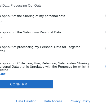
l Data Processing Opt Outs
o opt-out of the Sharing of my personal data.
In
υμένη ζώνη
με απόφαση της Περιφέρειας
πουργείο Αγροτικής Ανάπτυξης και Τροφίμων
o opt-out of the Sale of my Personal Data.
για βόσκηση, λόγω των κρουσμάτων αφθώδους
In
to opt-out of processing my Personal Data for Targeted
ing.
ογραφία και διενεργείται προανάκριση.
In
o opt-out of Collection, Use, Retention, Sale, and/or Sharing
ersonal Data that Is Unrelated with the Purposes for which it
lected.
Out
 του υπουργείου, από τις 15 Μαρτίου έως και τις
τα αφθώδους πυρετού σε
116 εκτροφές στη
CONFIRM
υνεχίζουν εντατικούς ελέγχους και επιτήρηση για
ς εικόνας και την εφαρμογή των
Data Deletion
Data Access
Privacy Policy