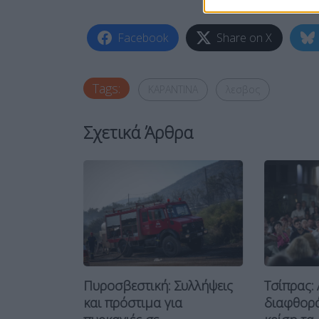
Facebook
Share on X
Tags:
ΚΑΡΑΝΤΙΝΑ
λεσβος
Σχετικά Άρθρα
έσβο:
κες σε...
Πυροσβεστική: Συλλήψεις
Τσίπρας: 
026
και πρόστιμα για
διαφθορά