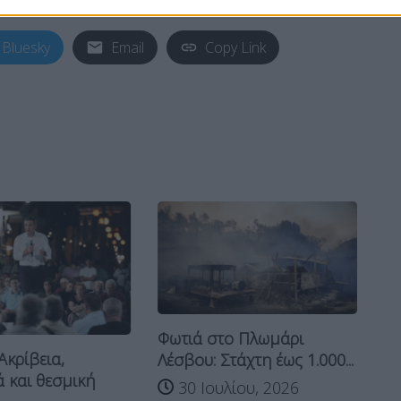
Bluesky
Email
Copy Link
Φωτιά στο Πλωμάρι
Λέ
Ακρίβεια,
Λέσβου: Στάχτη έως 1.000...
τη
 και θεσμική
30 Ιουλίου, 2026