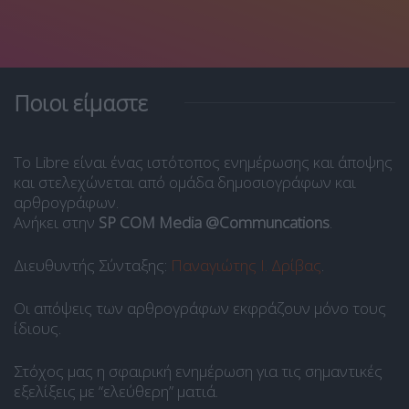
Ποιοι είμαστε
Το Libre είναι ένας ιστότοπος ενημέρωσης και άποψης
και στελεχώνεται από ομάδα δημοσιογράφων και
αρθρογράφων.
Ανήκει στην
SP COM Media @Communcations
.
Διευθυντής Σύνταξης:
Παναγιώτης Ι. Δρίβας
.
Οι απόψεις των αρθρογράφων εκφράζουν μόνο τους
ίδιους.
Στόχος μας η σφαιρική ενημέρωση για τις σημαντικές
εξελίξεις με “ελεύθερη” ματιά.