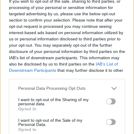
καπνός, λόγω αύξησης κυρίως των τιμών σε:
If you wish to opt-out of the sale, sharing to third parties, or
αλκοολούχα ποτά (μη σερβιριζόμενα),
processing of your personal or sensitive information for
targeted advertising by us, please use the below opt-out
τσιγάρα.
section to confirm your selection. Please note that after your
2,0% στην ομάδα Ένδυση και υπόδηση, λόγω
opt-out request is processed you may continue seeing
αύξησης των τιμών στα είδη ένδυσης και
interest-based ads based on personal information utilized by
us or personal information disclosed to third parties prior to
υπόδησης.
your opt-out. You may separately opt-out of the further
13,8% στην ομάδα Στέγαση, λόγω αύξησης
disclosure of your personal information by third parties on the
κυρίως των τιμών σε: ενοίκια κατοικιών,
IAB’s list of downstream participants. This information may
also be disclosed by us to third parties on the
IAB’s List of
επισκευή και συντήρηση κατοικίας, διάφορες
Downstream Participants
that may further disclose it to other
υπηρεσίες που σχετίζονται με το σπίτι,
third parties.
ηλεκτρισμό, φυσικό αέριο, πετρέλαιο
Personal Data Processing Opt Outs
θέρμανσης, στερεά καύσιμα.
0,1% στην ομάδα Διαρκή αγαθά – Είδη
I want to opt-out of the Sharing of my
personal data.
νοικοκυριού και υπηρεσίες, λόγω αύξησης
Opted In
κυρίως των τιμών στις οικιακές υπηρεσίες.
I want to opt-out of the Sale of my
Personal Data.
Μέρος της αύξησης αυτής αντισταθμίστηκε
Opted In