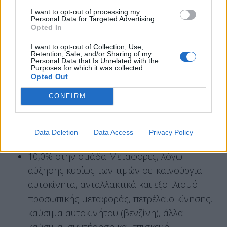
από τη μείωση κυρίως των τιμών σε: έπιπλα-
I want to opt-out of processing my
διακοσμητικά είδη-τάπητες, οικιακές
Personal Data for Targeted Advertising.
συσκευές και επισκευές, είδη άμεσης
Opted In
κατανάλωσης νοικοκυριού.
I want to opt-out of Collection, Use,
Retention, Sale, and/or Sharing of my
1,2% στην ομάδα Υγεία, λόγω αύξησης
Personal Data that Is Unrelated with the
Purposes for which it was collected.
κυρίως των τιμών σε: ιατρικά προϊόντα,
Opted Out
υπηρεσίες εξωνοσοκομειακής περίθαλψης,
CONFIRM
νοσοκομειακή περίθαλψη. Μέρος της
αύξησης αυτής αντισταθμίστηκε από τη
μείωση κυρίως των τιμών στα φαρμακευτικά
Data Deletion
Data Access
Privacy Policy
προϊόντα.
10,0% στην ομάδα Μεταφορές, λόγω
αύξησης κυρίως των τιμών σε: καινούργια
αυτοκίνητα, ανταλλακτικά και εξοπλισμό
προσωπικής μεταφοράς, πετρέλαιο κίνησης,
καύσιμα αυτοκινήτου (βενζίνη), άλλα