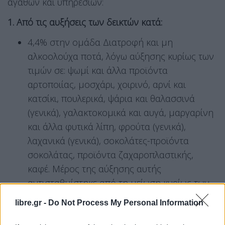
αγαθών και υπηρεσιών:
1. Από τις αυξήσεις των δεικτών κατά:
4,4% στην ομάδα Διατροφή και μη
αλκοολούχα ποτά, λόγω αύξησης κυρίως των
τιμών σε: ψωμί και άλλα προϊόντα
αρτοποιίας, μοσχάρι, χοιρινό, αρνί και
κατσίκι, πουλερικά, ψάρια και θαλασσινά
(γενικά), γαλακτοκομικά και αυγά, μαργαρίνη
και άλλα φυτικά λίπη, φρούτα (γενικά),
λαχανικά (γενικά), σοκολάτες-προϊόντα
σοκολάτας, προϊόντα ζαχαροπλαστικής,
καφέ. Μέρος της αύξησης αυτής
αντισταθμίστηκε από τη μείωση κυρίως των
τιμών στο ελαιόλαδο.
libre.gr -
Do Not Process My Personal Information
1,4% στην ομάδα Αλκοολούχα ποτά και