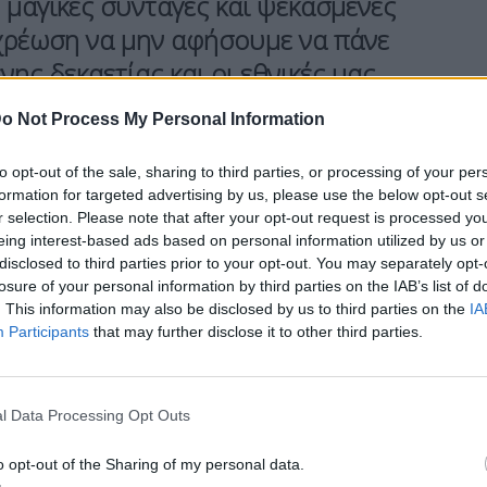
 μαγικές συνταγές και ψεκασμένες
οχρέωση να μην αφήσουμε να πάνε
νης δεκαετίας και οι εθνικές μας
ν». Αυτό ανέφερε ο αντιπρόεδρος της
o Not Process My Personal Information
κης
μιλώντας σήμερα στο 2ο
ησίας. «Χρειαζόμαστε», πρόσθεσε,
to opt-out of the sale, sharing to third parties, or processing of your per
formation for targeted advertising by us, please use the below opt-out s
α νέα γενιά μεταρρυθμίσεων.
r selection. Please note that after your opt-out request is processed y
ουν μπροστά κι εμείς θα μείνουμε
eing interest-based ads based on personal information utilized by us or
disclosed to third parties prior to your opt-out. You may separately opt-
losure of your personal information by third parties on the IAB’s list of
. This information may also be disclosed by us to third parties on the
IA
Participants
that may further disclose it to other third parties.
ν είναι ο στόχος της συνεργασίας που
ην Τράπεζα της Ελλάδος και το ΙΟΒΕ, για την
, με δύο μηνύματα τα οποία ο Κωστής
l Data Processing Opt Outs
o opt-out of the Sharing of my personal data.