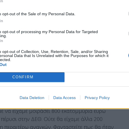
In
αγωγικότητα. «Μετά τη δημοσιονομική
o opt-out of the Sale of my Personal Data.
ς, την βελτίωση του επενδυτικού κλίματος, όλοι
In
άδα στο συγκεκριμένο τομέα δεν βρίσκεται στο
to opt-out of processing my Personal Data for Targeted
ing.
In
λούτου, ώστε να υπάρχει επί της ουσίας η
o opt-out of Collection, Use, Retention, Sale, and/or Sharing
ersonal Data that Is Unrelated with the Purposes for which it
lected.
Out
CONFIRM
 αντιπρόεδρος της κυβέρνησης στηρίζεται σε
Data Deletion
Data Access
Privacy Policy
αρότητας
. «Η τελευταία κρίση απέδειξε ότι αν δεν
 να είχαμε μοιράσει 800 εκατομμύρια ευρώ
πέρυσι στην ΔΕΘ. Ούτε θα είχαμε άλλα 200
η περαιτέρω αναγκών. Φανταστείτε πως θα ήταν