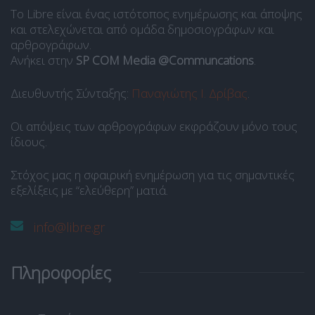
Το Libre είναι ένας ιστότοπος ενημέρωσης και άποψης
και στελεχώνεται από ομάδα δημοσιογράφων και
αρθρογράφων.
Ανήκει στην
SP COM Media @Communcations
.
Διευθυντής Σύνταξης:
Παναγιώτης Ι. Δρίβας
.
Οι απόψεις των αρθρογράφων εκφράζουν μόνο τους
ίδιους.
Στόχος μας η σφαιρική ενημέρωση για τις σημαντικές
εξελίξεις με “ελεύθερη” ματιά.
info@libre.gr
Πληροφορίες