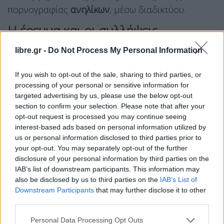
πορνογραφίας
ανηλίκων
, μέσω διαδικτύου.
Η έρευνα και οι συλλήψεις
Ειδικότερα, στο πλαίσιο εκδήλωσης
libre.gr -
Do Not Process My Personal Information
κατασταλτικών δράσεων για την πάταξη του
If you wish to opt-out of the sale, sharing to third parties, or
φαινομένου της πορνογραφίας ανηλίκων μέσω
processing of your personal or sensitive information for
διαδικτύου, έπειτα από ενδελεχή και
targeted advertising by us, please use the below opt-out
εμπεριστατωμένη ψηφιακή ανάλυση και
section to confirm your selection. Please note that after your
opt-out request is processed you may continue seeing
αξιοποίηση δεδομένων και πληροφοριών, που
interest-based ads based on personal information utilized by
συλλέχθηκαν με τη χρήση ειδικού λογισμικού,
us or personal information disclosed to third parties prior to
εντοπίστηκαν, εντός της ελληνικής επικράτειας,
your opt-out. You may separately opt-out of the further
disclosure of your personal information by third parties on the
άγνωστοι διαδικτυακοί χρήστες, οι οποίοι,
IAB’s list of downstream participants. This information may
κάνοντας χρήση συγκεκριμένων ηλεκτρονικών
also be disclosed by us to third parties on the
IAB’s List of
ιχνών,
απέκτησαν πρόσβαση και είχαν πρόσφορο
Downstream Participants
that may further disclose it to other
third parties.
προς διαμοιρασμό πλήθος αρχείων με υλικό
σεξουαλικής κακοποίησης ανηλίκων, που δεν
Personal Data Processing Opt Outs