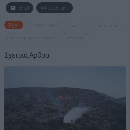
Email
Copy Link
Tags:
BROKEN CHAIN
ανήλικοι
επιχείρηση
Πορνογραφία Ανηλίκων
συλλήψεις
Σχετικά Άρθρα