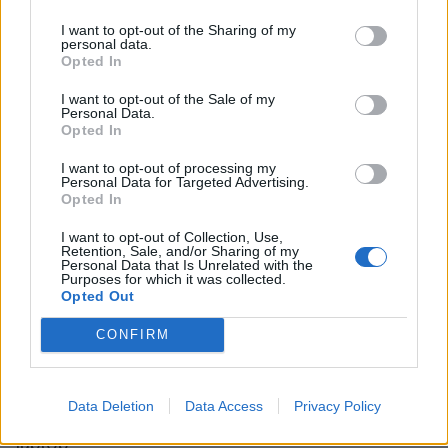
έχουν συμπληρώσει το 15ο έτος της ηλικίας τους
.
I want to opt-out of the Sharing of my
personal data.
Από την επακόλουθη έρευνα και την παροχή
Opted In
πληροφοριών από παρόχους υπηρεσιών
I want to opt-out of the Sale of my
διαδικτύου και τηλεπικοινωνιών,
ταυτοποιήθηκαν
Personal Data.
Opted In
τα εμπλεκόμενα άτομα και οι οικιακές τους
συνδέσεις διαδικτύου, ενώ, παράλληλα,
I want to opt-out of processing my
Personal Data for Targeted Advertising.
εξακριβώθηκε ο τόπος κατοικίας τους
.
Opted In
I want to opt-out of Collection, Use,
Στη συνέχεια, σε συντονισμένη αστυνομική
Retention, Sale, and/or Sharing of my
Personal Data that Is Unrelated with the
επιχείρηση που πραγματοποιήθηκε από 5 έως 7
Purposes for which it was collected.
Opted Out
Μαΐου 2026, με τη συνδρομή έτερων
αστυνομικών υπηρεσιών, πραγματοποιήθηκαν
CONFIRM
έρευνες, στο πλαίσιο των οποίων
συνολικά
βρέθηκαν και κατασχέθηκαν 43 σκληροί
Data Deletion
Data Access
Privacy Policy
δίσκοι, 11 ψηφιακά μέσα αποθήκευσης (USB) και 2
laptop
.