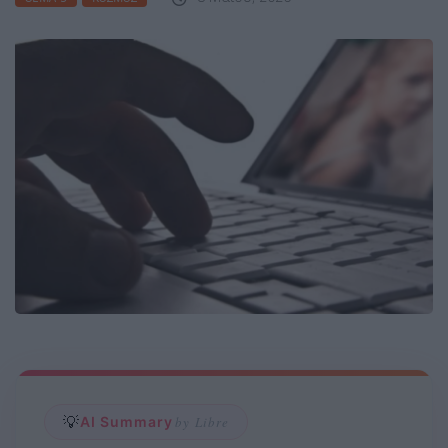
💡
AI Summary
by Libre