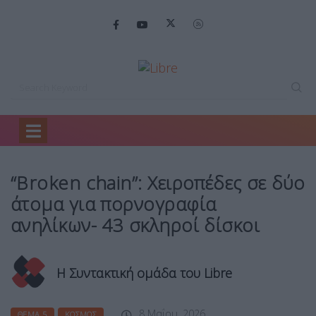
Home
Θέμα 5
“Broken chain”: Χειροπέδες…
“Broken chain”: Χειροπέδες σε δύο
άτομα για πορνογραφία
ανηλίκων- 43 σκληροί δίσκοι
Η Συντακτική ομάδα του Libre
8 Μαΐου, 2026
ΘΈΜΑ 5
ΚΌΣΜΟΣ