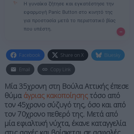
✨
Η γυναίκα ζήτησε και εγκατέστησε την
εφαρμογή Panic Button στο κινητό της
για προστασία μετά το περιστατικό βίας
που υπέστη.
–
Facebook
Share on X
Bluesky
Email
Copy Link
Μία 35χρονη στη Βούλα Αττικής έπεσε
θύμα
άγριας κακοποίησης
τόσο από
τον 45χρονο σύζυγό της, όσο και από
τον 70χρονο πεθερό της. Μετά από
μία εφιαλτική νύχτα, έκανε καταγγελία
στις αρχές και βρίσκεται σε ασφαλές