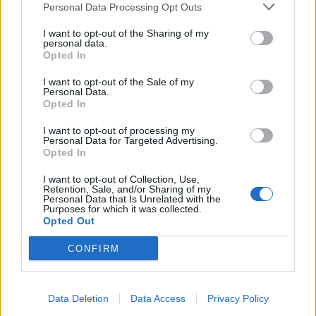
Personal Data Processing Opt Outs
«Ασκληπιείο» Βούλας
για ιατροδικαστική εξέταση.
I want to opt-out of the Sharing of my
Έντρομη από την ένταση του περιστατικού,
personal data.
ζήτησε και έλαβε την εγκατάσταση της
Opted In
εφαρμογής
Panic Button
στο κινητό της
I want to opt-out of the Sale of my
Personal Data.
τηλέφωνο.
Opted In
Αρχικά, η γυναίκα και το παιδί της μεταφέρθηκαν
I want to opt-out of processing my
Personal Data for Targeted Advertising.
συνοδεία αστυνομικών σε
ειδικό χώρο
Opted In
προσωρινής φιλοξενίας
θυμάτων βίας. Ωστόσο,
I want to opt-out of Collection, Use,
λίγες ώρες αργότερα, η ίδια ζήτησε να
Retention, Sale, and/or Sharing of my
Personal Data that Is Unrelated with the
αποχωρήσει και μεταφέρθηκε, με τη συνδρομή
Purposes for which it was collected.
Opted Out
των Αρχών, σε ξενοδοχείο δικής της επιλογής.
CONFIRM
Data Deletion
Data Access
Privacy Policy