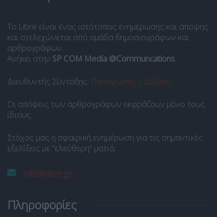
Το Libre είναι ένας ιστότοπος ενημέρωσης και άποψης
και στελεχώνεται από ομάδα δημοσιογράφων και
αρθρογράφων.
Ανήκει στην
SP COM Media @Communcations
.
Διευθυντής Σύνταξης:
Παναγιώτης Ι. Δρίβας
.
Οι απόψεις των αρθρογράφων εκφράζουν μόνο τους
ίδιους.
Στόχος μας η σφαιρική ενημέρωση για τις σημαντικές
εξελίξεις με “ελεύθερη” ματιά.
info@libre.gr
Πληροφορίες