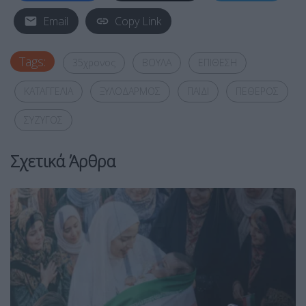
Email
Copy Link
Tags:
35χρονος
ΒΟΥΛΑ
ΕΠΙΘΕΣΗ
ΚΑΤΑΓΓΕΛΙΑ
ΞΥΛΟΔΑΡΜΟΣ
ΠΑΙΔΙ
ΠΕΘΕΡΟΣ
ΣΥΖΥΓΟΣ
Σχετικά Άρθρα