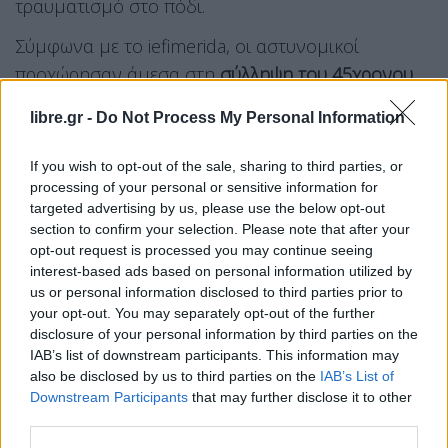
τραυματισμό στο πόδι.
Σύμφωνα με το iefimerida, οι αστυνομικοί
προχώρησαν άμεσα στη
σύλληψη του 45χρονου
συζύγου
(υπηκόου Αλβανίας) για
libre.gr -
Do Not Process My Personal Information
ενδοοικογενειακή σωματική βλάβη
. Ο ίδιος,
ωστόσο, απάντησε με
μήνυση
προς την 35χρονη,
If you wish to opt-out of the sale, sharing to third parties, or
ισχυριζόμενος ότι εκείνη του πέταξε το κινητό της
processing of your personal or sensitive information for
targeted advertising by us, please use the below opt-out
τηλέφωνο στο πρόσωπο.
section to confirm your selection. Please note that after your
opt-out request is processed you may continue seeing
Παρότι η γυναίκα συνελήφθη τυπικά, αφέθηκε
interest-based ads based on personal information utilized by
ελεύθερη με προφορική εντολή του εισαγγελέα.
us or personal information disclosed to third parties prior to
your opt-out. You may separately opt-out of the further
Στο πλαίσιο του αυτοφώρου συνελήφθη και ο
disclosure of your personal information by third parties on the
70χρονος πεθερός
, ο οποίος επίσης αφέθηκε
IAB’s list of downstream participants. This information may
ελεύθερος λόγω σοβαρών προβλημάτων υγείας.
also be disclosed by us to third parties on the
IAB’s List of
Downstream Participants
that may further disclose it to other
Η 35χρονη μεταφέρθηκε από το
Γραφείο
third parties.
Ενδοοικογενειακής Βίας Αλίμου
στο νοσοκομείο