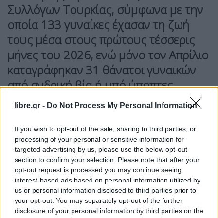
Συλλόγων Τουρκίας, σύμφωνα με την
οποία 133 γυναίκες έχασαν τη ζωή
τους μέσα στους πρώτους τέσσερις
μήνες του 2026, ενώ μόνο τον Απρίλιο
καταγράφηκαν 31 θάνατοι γυναικών
από ανδρική βία ή υπό ύποπτες
συνθήκες.
libre.gr -
Do Not Process My Personal Information
Τα
στοιχεία της έκθεσης
καταδεικνύουν ότι η
If you wish to opt-out of the sale, sharing to third parties, or
πλειονότητα των γυναικών δολοφονήθηκε από
processing of your personal or sensitive information for
άνδρες του στενού οικογενειακού ή συντροφικού
targeted advertising by us, please use the below opt-out
περιβάλλοντος.
section to confirm your selection. Please note that after your
opt-out request is processed you may continue seeing
interest-based ads based on personal information utilized by
Όσον αφορά την
οικογενειακή κατάσταση των
us or personal information disclosed to third parties prior to
θυμάτων, 10 γυναίκες ήταν παντρεμένες, 8
your opt-out. You may separately opt-out of the further
ανύπαντρες και 3 διαζευγμένες
, ενώ για 10
disclosure of your personal information by third parties on the