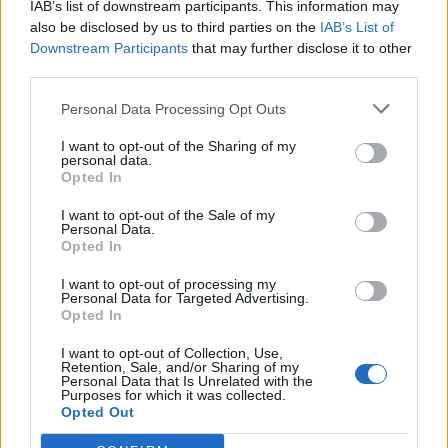
IAB’s list of downstream participants. This information may
γυναίκες δεν κατέστη δυνατό να εξακριβωθεί η
also be disclosed by us to third parties on the
IAB’s List of
οικογενειακή τους κατάσταση.
Downstream Participants
that may further disclose it to other
third parties.
Τι δείχνει η έκθεση
Personal Data Processing Opt Outs
Η έκθεση δείχνει ότι οι
νεότερες ηλικίες
I want to opt-out of the Sharing of my
εξακολουθούν να βρίσκονται στο
επίκεντρο
της
personal data.
Opted In
θανατηφόρας
βίας κατά των γυναικών. Το
41,9%
των γυναικών
που έχασαν τη ζωή τους ανήκε
I want to opt-out of the Sale of my
Personal Data.
στην ηλικιακή ομάδα 19 έως 35 ετών. Η νεότερη
Opted In
γυναίκα που δολοφονήθηκε ήταν 16 ετών και η
I want to opt-out of processing my
μεγαλύτερη 66 ετών.
Personal Data for Targeted Advertising.
Opted In
Η
χρήση πυροβόλων όπλων
παραμένει η
I want to opt-out of Collection, Use,
Retention, Sale, and/or Sharing of my
συχνότερη μέθοδος δολοφονίας γυναικών στην
Personal Data that Is Unrelated with the
Purposes for which it was collected.
Τουρκία, σύμφωνα με τα στοιχεία της έκθεσης.
Opted Out
Από αυτές, οι 68 έχασαν τη ζωή τους από