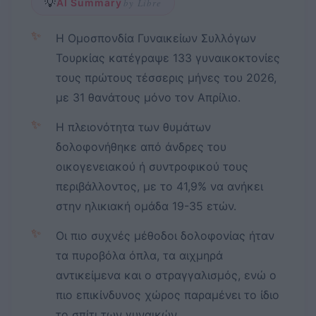
💡
AI Summary
by Libre
✨
Η Ομοσπονδία Γυναικείων Συλλόγων
Τουρκίας κατέγραψε 133 γυναικοκτονίες
τους πρώτους τέσσερις μήνες του 2026,
με 31 θανάτους μόνο τον Απρίλιο.
✨
Η πλειονότητα των θυμάτων
δολοφονήθηκε από άνδρες του
οικογενειακού ή συντροφικού τους
περιβάλλοντος, με το 41,9% να ανήκει
στην ηλικιακή ομάδα 19-35 ετών.
✨
Οι πιο συχνές μέθοδοι δολοφονίας ήταν
τα πυροβόλα όπλα, τα αιχμηρά
αντικείμενα και ο στραγγαλισμός, ενώ ο
πιο επικίνδυνος χώρος παραμένει το ίδιο
το σπίτι των γυναικών.