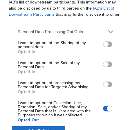
IAB’s list of downstream participants. This information may
also be disclosed by us to third parties on the
IAB’s List of
Downstream Participants
that may further disclose it to other
third parties.
Personal Data Processing Opt Outs
I want to opt-out of the Sharing of my
personal data.
Opted In
I want to opt-out of the Sale of my
Facebook
Share on X
Bluesky
Personal Data.
Opted In
Email
Copy Link
I want to opt-out of processing my
Personal Data for Targeted Advertising.
Opted In
Tags:
69ΧΡΟΝΟΣ
ΓΕΡΜΑΝΟΣ
ΙΟΣ
I want to opt-out of Collection, Use,
Retention, Sale, and/or Sharing of my
ΝΕΚΡΟΣ
ΣΚΑΦΟΣ
ΤΟΥΡΙΣΤΑΣ
Personal Data that Is Unrelated with the
Purposes for which it was collected.
Opted Out
Σχετικά Άρθρα