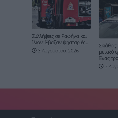
Συλλήψεις σε Ραφήνα και
Ίλιον: Έβαζαν ψησταριές...
Σκιάθος:
μία για
3 Αυγούστου, 2026
μεταξύ ε
ν έλαβαν
Ένας τραυ
3 Αυγο
 2026