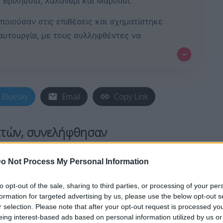
 Βριλήσσια, Χαλάνδρι και Μαρούσι.
οιούσαν στις επιθέσεις και σχηματίστηκε
αυτουργία, με τους συλληφθέντες να
–
Bluesky
Email
Copy Link
 ετών, συνελήφθησαν
ών
σε βάρος υπαλλήλων mini-market,
σσερις υποθέσεις. Ειδικότερα,
o Not Process My Personal Information
συνέλαβαν δύο νεαρούς ηλικίας 20
to opt-out of the sale, sharing to third parties, or processing of your per
ς Απριλίου, στην περιοχή της
formation for targeted advertising by us, please use the below opt-out s
ενοι φέρονται να διέπρατταν
r selection. Please note that after your opt-out request is processed y
eing interest-based ads based on personal information utilized by us or