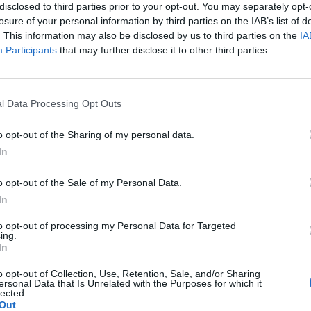
 καταστημάτων στα Βόρεια Προάστια
disclosed to third parties prior to your opt-out. You may separately opt-
losure of your personal information by third parties on the IAB’s list of
. This information may also be disclosed by us to third parties on the
IA
Participants
that may further disclose it to other third parties.
α της ίδιας ημέρας οι δύο νεαροί προσέγγισαν
όπου ο 16χρονος, κάνοντας χρήση σωματικής
κό ποσό από υπάλληλο.
l Data Processing Opt Outs
o opt-out of the Sharing of my personal data.
In
 οι δράστες διέφυγαν, με τον 20χρονο να έχει
o opt-out of the Sale of my Personal Data.
In
κούς της Ομάδας ΔΙ.ΑΣ., οι οποίοι εντόπισαν
to opt-out of processing my Personal Data for Targeted
ή και τους οδήγησαν στις αρμόδιες αρχές. Κατά
ing.
In
 ταυτοποιήθηκαν ως δράστες σε ακόμη τρεις
στίων, συγκεκριμένα σε Βριλήσσια, Χαλάνδρι και
o opt-out of Collection, Use, Retention, Sale, and/or Sharing
ersonal Data that Is Unrelated with the Purposes for which it
lected.
Out