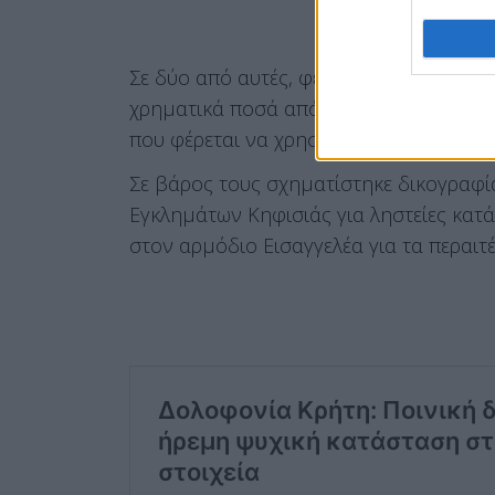
Σε δύο από αυτές, φέρονται να χρησιμ
χρηματικά ποσά από υπαλλήλους κατασ
που φέρεται να χρησιμοποιούσαν κατά 
Σε βάρος τους σχηματίστηκε δικογραφί
Εγκλημάτων Κηφισιάς για ληστείες κατ
στον αρμόδιο Εισαγγελέα για τα περαιτ