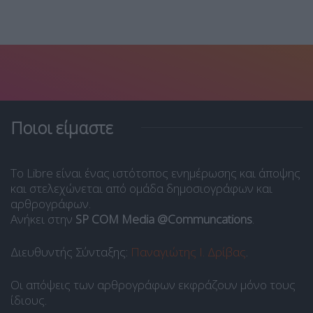
Ποιοι είμαστε
Το Libre είναι ένας ιστότοπος ενημέρωσης και άποψης
και στελεχώνεται από ομάδα δημοσιογράφων και
αρθρογράφων.
Ανήκει στην
SP COM Media @Communcations
.
Διευθυντής Σύνταξης:
Παναγιώτης Ι. Δρίβας
.
Οι απόψεις των αρθρογράφων εκφράζουν μόνο τους
ίδιους.