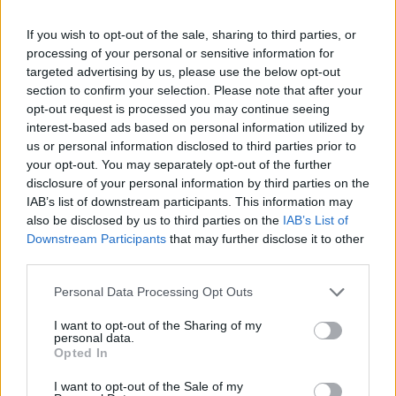
Στην Ευρώπη, 36 ώρες είναι ο μέσος όρος και
είμαστε στο 52% της παραγωγικότητας εργασίας
If you wish to opt-out of the sale, sharing to third parties, or
processing of your personal or sensitive information for
των χωρών της Ευρωζώνης και στο 57% των
targeted advertising by us, please use the below opt-out
χωρών της Ευρωπαϊκής Ένωσης. Στην Ισλανδία,
section to confirm your selection. Please note that after your
στο Βέλγιο, στην Ολλανδία εφαρμόζεται κατά
opt-out request is processed you may continue seeing
interest-based ads based on personal information utilized by
κόρον το μέτρο, όπως και στη Μεγάλη Βρετανία.
us or personal information disclosed to third parties prior to
Όλες οι μελέτες δείχνουν ότι όπου εφαρμόστηκε
your opt-out. You may separately opt-out of the further
κατά ποσοστό 85% μετά την πιλοτική εφαρμογή
disclosure of your personal information by third parties on the
IAB’s list of downstream participants. This information may
εγκαταστάθηκε ως μόνιμο μέτρο. Αυτό, προφανώς
also be disclosed by us to third parties on the
IAB’s List of
έχουμε πει ότι, αφορά σε επιχειρήσεις που έχουν
Downstream Participants
that may further disclose it to other
πάνω από έναν αριθμό εργαζομένων και βέβαια
third parties.
αυτό θα μπορεί να αναπτύσσεται παραπάνω όσο
Personal Data Processing Opt Outs
αλλάζουμε και το παραγωγικό μας μοντέλο»,
I want to opt-out of the Sharing of my
ανέφερε χαρακτηριστικά.
personal data.
Opted In
«Η ΝΔ έχει επιλέξει το μοντέλο
I want to opt-out of the Sale of my