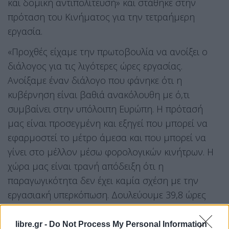
και δομική αντιπολίτευσή» και στάθηκε στην
πρόταση του Κινήματος για την τετραήμερη
εργασία.
«Προχθές είχαμε την πρωτοβουλία να ανοίξει ο
διάλογος για τις λιγότερες ώρες εργασίας.
Ανοίξαμε έναν διάλογο που φάνηκε ότι η
κυβέρνηση είναι βαθιά ανακόλουθη με ό,τι
συμβαίνει στην υπόλοιπη Ευρώπη. Η πρότασή
μας είναι προσεγμένη και εξηγεί που μπορεί να
εφαρμοστεί το μέτρο άμεσα και που μπορεί να
γίνει στο μέλλον μέσω φορολογικών κινήτρων. Η
χώρα μας είναι τρανή απόδειξη ότι η
παραγωγικότητα δεν έχει καμία σχέση με την
εργασιακή υπερκόπωση. Δουλεύουμε 39,8 ώρες
δηλωμένα την εβδομάδα.
libre.gr -
Do Not Process My Personal Information