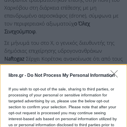
Χαρκόβου στη διάρκεια επίθεσης με μη
επανδρωμένο αεροσκάφος (drone), σύμφωνα με
τον περιφερειακό αξιωματούχ
ο Όλεχ
Σινεχούμποφ.
Σε μήνυμά του στο Χ, ο γενικός διευθυντής της
δημόσιας επιχείρησης υδρογονανθράκων
Naftogaz
Σέρχει Κορέτσκι ανακοίνωσε ότι από τους
βομβαρδισμούς αυτούς επλήγησαν
εγκαταστάσεις παραγωγής αερίου στις περιφέρειες
libre.gr -
Do Not Process My Personal Information
Πολτάβα και Χαρκόβου
. Ο ίδιος επιβεβαίωσε ότι
If you wish to opt-out of the sale, sharing to third parties, or
τρεις εργαζόμενοι της Naftogaz και δύο διασώστες
processing of your personal or sensitive information for
σκοτώθηκαν στην περιφέρεια του Πολτάβα.
targeted advertising by us, please use the below opt-out
section to confirm your selection. Please note that after your
«Επρόκειτο για συνδυαστικό πλήγμα με
drones
opt-out request is processed you may continue seeing
interest-based ads based on personal information utilized by
και βαλλιστικούς
πυραύλους
», πρόσθεσε ο
us or personal information disclosed to third parties prior to