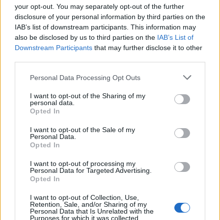
Κορέτσκι
, διευκρινίζοντας ότι τα σημεία που
your opt-out. You may separately opt-out of the further
επλήγησαν υπέστησαν «σημαντικές ζημιές και
disclosure of your personal information by third parties on the
IAB’s list of downstream participants. This information may
απώλειες στην παραγωγή».
also be disclosed by us to third parties on the
IAB’s List of
Downstream Participants
that may further disclose it to other
Ο υπουργός Εσωτερικών
Ίχορ Κλιμένκο
δήλωσε
third parties.
ότι οι δύο διασώστες σκοτώθηκαν όταν οι ρωσικές
δυνάμεις προχώρησαν και σε δεύτερο πλήγμα
Personal Data Processing Opt Outs
αφότου ομάδες αντιμετώπισης εκτάκτων
I want to opt-out of the Sharing of my
personal data.
καταστάσεων έφθασαν στο σημείο για να
Opted In
κατασβέσουν πυρκαγιά που ξέσπασε από το
I want to opt-out of the Sale of my
πρώτο πλήγμα σε εγκατάσταση αερίου στην
Personal Data.
περιφέρεια Πολτάβα. Η Ρωσία συχνά εξαπολύει
Opted In
τέτοια ‘διπλά’ πλήγματα κατά ομάδων διάσωσης
I want to opt-out of processing my
Personal Data for Targeted Advertising.
τα μέλη των οποίων ανταποκρίνονται στην πρώτη
Opted In
επίθεση, δηλώνουν Ουκρανοί αξιωματούχοι. Ο
I want to opt-out of Collection, Use,
Κλιμένκο πρόσθεσε ότι
23 μέλη σωστικών
Retention, Sale, and/or Sharing of my
Personal Data that Is Unrelated with the
συνεργείων
τραυματίστηκαν. «Αυτές είναι
Purposes for which it was collected.