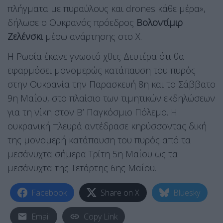
πλήγματα με πυραύλους και drones κάθε μέρα»,
δήλωσε ο Ουκρανός πρόεδρος
Βολοντίμιρ
Ζελένσκι
μέσω ανάρτησης στο Χ.
Η Ρωσία έκανε γνωστό χθες Δευτέρα ότι θα
εφαρμόσει μονομερώς κατάπαυση του πυρός
στην Ουκρανία την Παρασκευή 8η και το Σάββατο
9η Μαΐου, στο πλαίσιο των τιμητικών εκδηλώσεων
για τη νίκη στον Β’ Παγκόσμιο Πόλεμο. Η
ουκρανική πλευρά αντέδρασε κηρύσσοντας δική
της μονομερή κατάπαυση του πυρός από τα
μεσάνυχτα σήμερα Τρίτη 5η Μαΐου ως τα
μεσάνυχτα της Τετάρτης 6ης Μαΐου.
Facebook
Share on X
Bluesky
Email
Copy Link