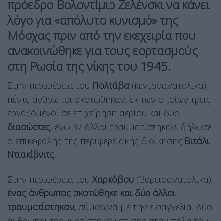
πρόεδρο Βολοντίμιρ Ζελένσκι να κάνει
λόγο για «απόλυτο κυνισμό» της
Μόσχας πριν από την εκεχειρία που
ανακοινώθηκε για τους εορτασμούς
στη Ρωσία της νίκης του 1945.
Στην περιφέρεια του
Πολτάβα
(κεντροανατολικά),
πέντε άνθρωποι σκοτώθηκαν, εκ των οποίων τρεις
εργαζόμενοι σε επιχείρηση αερίου και δύο
διασώστες
, ενώ 37 άλλοι τραυματίστηκαν, δήλωσε
ο επικεφαλής της περιφερειακής διοίκησης
Βιτάλι
Ντιακίβνιτς.
Στην περιφέρεια του
Χαρκόβου
(βορειοανατολικά),
ένας άνθρωπος σκοτώθηκε και δύο άλλοι
τραυματίστηκαν,
σύμφωνα με την εισαγγελία. Δύο
άνθρωποι τραυματίστηκαν επίσης στην πόλη του