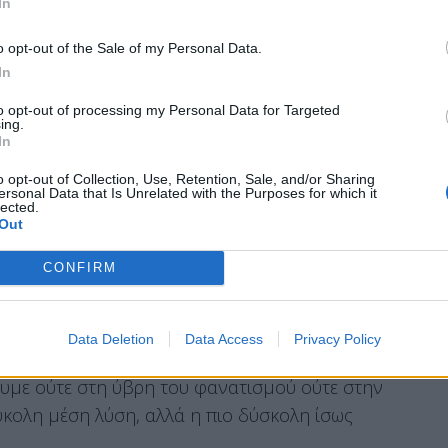
ότερο.
In
o opt-out of the Sale of my Personal Data.
In
ομίζω έχω όχι μόνο το δικαίωμα, αλλά και την
to opt-out of processing my Personal Data for Targeted
α. Ειδικά σε μια χώρα που έχει ταλαιπωρηθεί
ing.
In
λίους πολέμους. Στέκομαι, λοιπόν, σε 5
α να μπορέσει η Ελλάδα να ανοίξει καινούργιους
o opt-out of Collection, Use, Retention, Sale, and/or Sharing
ersonal Data that Is Unrelated with the Purposes for which it
μη περισσότερο πολιτικά και κοινωνικά. Αρχές
lected.
Out
CONFIRM
ιάζεται μέτρο
Data Deletion
Data Access
Privacy Policy
ικανότητα να σκεπτόμαστε, να κρίνουμε και να
υμε ούτε στη ύβρη του φανατισμού ούτε στην
εύκολη μέση λύση, αλλά η πιο δύσκολη ίσως