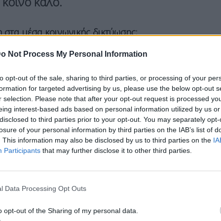
 κοινό καλό.
η στα μέσα κοινωνικής δικτύωσης:
o Not Process My Personal Information
 του Καθηγητή Θάνου Βερέμη για τον
to opt-out of the sale, sharing to third parties, or processing of your per
formation for targeted advertising by us, please use the below opt-out s
ροβολές στο σήμερα, με βάση τη σκέψη του
r selection. Please note that after your opt-out request is processed y
ως στην πολιτική μας ζωή και στα πολιτικά μας
eing interest-based ads based on personal information utilized by us or
disclosed to third parties prior to your opt-out. You may separately opt-
losure of your personal information by third parties on the IAB’s list of
μεσότητας, της αποφυγής δηλαδή των
. This information may also be disclosed by us to third parties on the
IA
Participants
that may further disclose it to other third parties.
αν εσείς πιστεύετε ότι η πολιτική μας ζωή
 αίσθηση είναι ότι ολοένα και περισσότερο
πάθεια. Ότι ειδικά τα κόμματα της
l Data Processing Opt Outs
αντι στο άλλο, σε επιθετική ρητορική και
ν μέσων κοινωνικής δικτύωσης ενισχύει αυτά τα
o opt-out of the Sharing of my personal data.